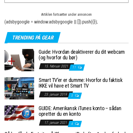
Artiklen fortsætter under annoncen
(adsbygoogle = window.adsbygoogle || []).push({});
TRENDING PÅ GEAR
Guide: Hvordan deaktiverer du dit webcam
(og hvorfor du bør)
15. februar 2021
11
Smart TV’er er dumme: Hvorfor du faktisk
IKKE vil have et Smart TV
23. januar 2019
5
GUIDE: Amerikansk iTunes konto – sådan
opretter du en konto
17. januar 2021
4