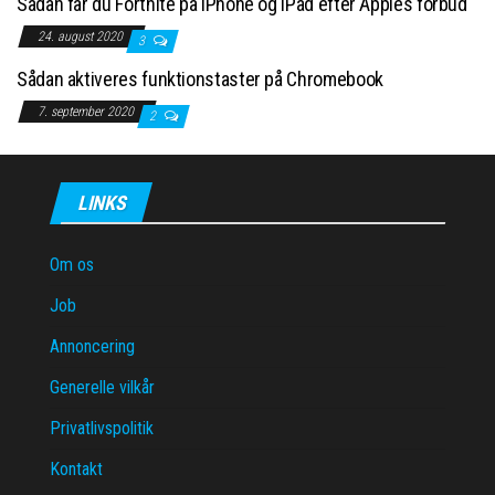
Sådan får du Fortnite på iPhone og iPad efter Apples forbud
24. august 2020
3
Sådan aktiveres funktionstaster på Chromebook
7. september 2020
2
LINKS
Om os
Job
Annoncering
Generelle vilkår
Privatlivspolitik
Kontakt