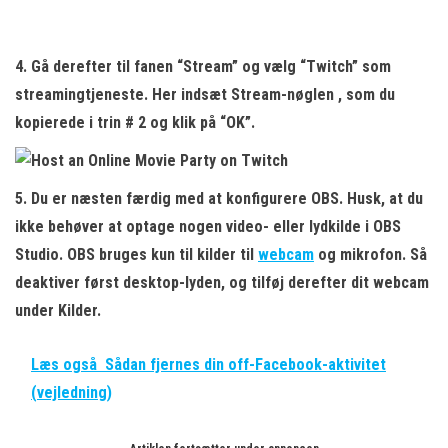
4. Gå derefter til fanen “Stream” og vælg “Twitch” som
streamingtjeneste. Her
indsæt Stream-nøglen
, som du
kopierede i trin # 2 og klik på “OK”.
5. Du er næsten færdig med at konfigurere OBS. Husk, at du
ikke behøver at optage nogen video- eller lydkilde
i OBS
Studio. OBS bruges kun til kilder til
webcam
og mikrofon. Så
deaktiver først desktop-lyden, og tilføj derefter dit webcam
under Kilder.
Læs også
Sådan fjernes din off-Facebook-aktivitet
(vejledning)