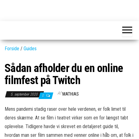
Skip
to
GEAR-
Det
the
fedeste
online.dk
GEAR
content
og
nyeste
gadgets
Forside
/
Guides
Sådan afholder du en online
filmfest på Twitch
Af
MATHIAS
5. september 2020
0
Mens pandemi stadig raser over hele verdenen, er folk limet til
deres skærme. At se film i teatret virker som en for længst tabt
oplevelse. Tidligere havde vi skrevet en detaljeret guide til,
hvordan man ser film sammen med venner online i håb om, at folk i