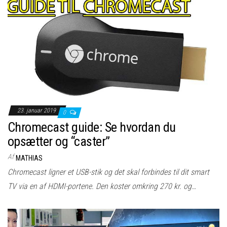
23. januar 2019
0
Chromecast guide: Se hvordan du
opsætter og “caster”
Af
MATHIAS
Chromecast ligner et USB-stik og det skal forbindes til dit smart
TV via en af HDMI-portene. Den koster omkring 270 kr. og…