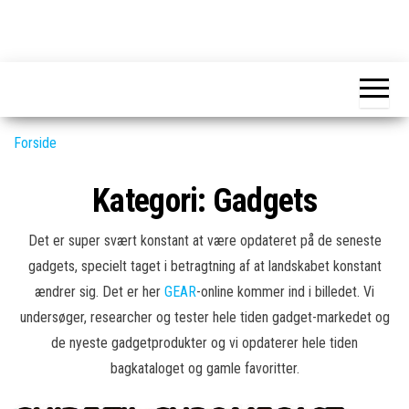
Skip
to
GEAR-
Det
the
fedeste
online.dk
GEAR
content
og
nyeste
gadgets
Forside
Kategori:
Gadgets
Det er super svært konstant at være opdateret på de seneste
gadgets, specielt taget i betragtning af at landskabet konstant
ændrer sig. Det er her
GEAR
-online kommer ind i billedet. Vi
undersøger, researcher og tester hele tiden gadget-markedet og
de nyeste gadgetprodukter og vi opdaterer hele tiden
bagkataloget og gamle favoritter.