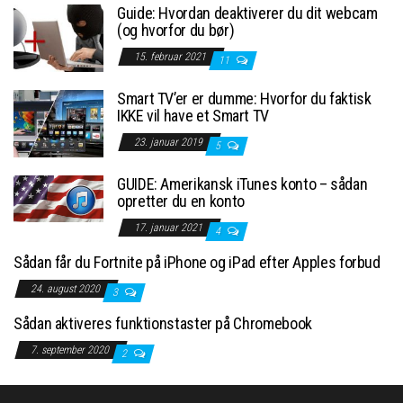
Guide: Hvordan deaktiverer du dit webcam
(og hvorfor du bør)
15. februar 2021
11
Smart TV’er er dumme: Hvorfor du faktisk
IKKE vil have et Smart TV
23. januar 2019
5
GUIDE: Amerikansk iTunes konto – sådan
opretter du en konto
17. januar 2021
4
Sådan får du Fortnite på iPhone og iPad efter Apples forbud
24. august 2020
3
Sådan aktiveres funktionstaster på Chromebook
7. september 2020
2