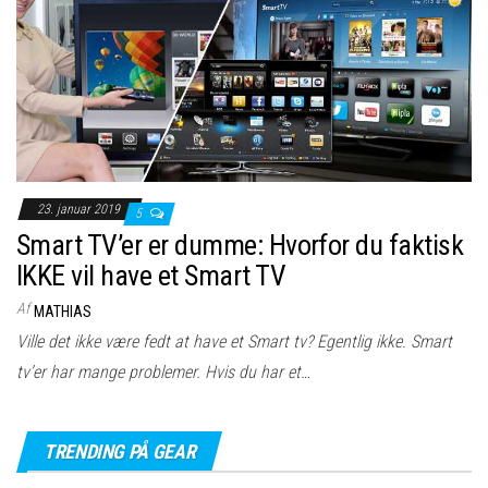
23. januar 2019
5
Smart TV’er er dumme: Hvorfor du faktisk
IKKE vil have et Smart TV
Af
MATHIAS
Ville det ikke være fedt at have et Smart tv? Egentlig ikke. Smart
tv’er har mange problemer. Hvis du har et…
TRENDING PÅ GEAR