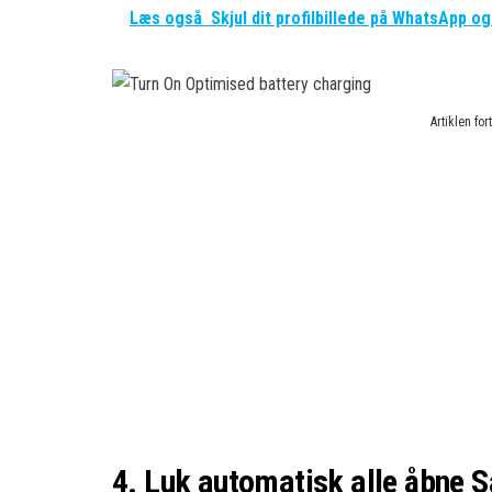
Læs også
Skjul dit profilbillede på WhatsApp o
Artiklen fo
4. Luk automatisk alle åbne S