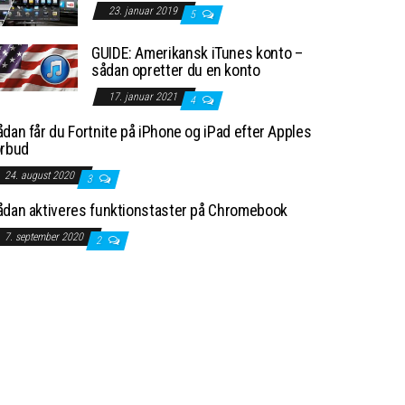
23. januar 2019
5
GUIDE: Amerikansk iTunes konto –
sådan opretter du en konto
17. januar 2021
4
dan får du Fortnite på iPhone og iPad efter Apples
orbud
24. august 2020
3
ådan aktiveres funktionstaster på Chromebook
7. september 2020
2