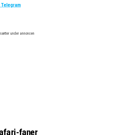
g Telegram
rtsætter under annoncen
afari-faner