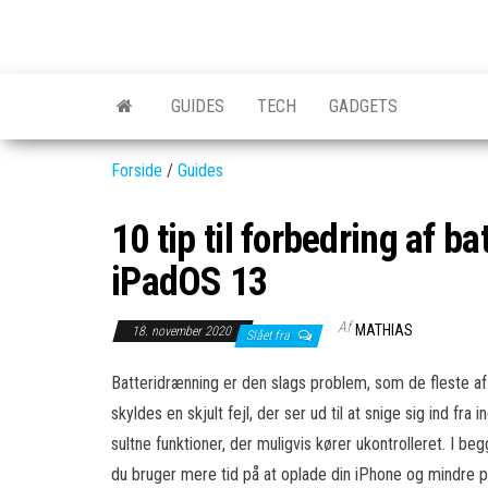
Skip
to
GEAR-
Det
the
fedeste
online.dk
GEAR
content
GUIDES
TECH
GADGETS
og
nyeste
gadgets
Forside
/
Guides
10 tip til forbedring af ba
iPadOS 13
Af
MATHIAS
18. november 2020
Slået fra
Batteridrænning er den slags problem, som de fleste af o
skyldes en skjult fejl, der ser ud til at snige sig ind f
sultne funktioner, der muligvis kører ukontrolleret. I b
du bruger mere tid på at oplade din iPhone og mindre p