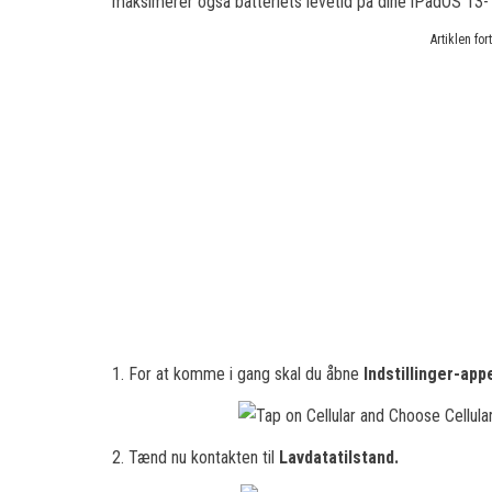
maksimerer også batteriets levetid på dine iPadOS 13- 
Artiklen fo
1. For at komme i gang skal du åbne
Indstillinger-ap
2. Tænd nu kontakten til
Lavdatatilstand.