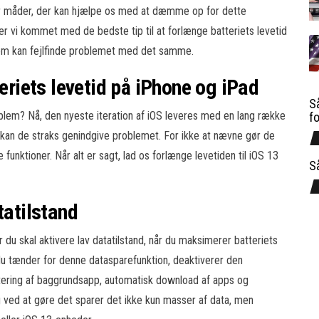
ter måder, der kan hjælpe os med at dæmme op for dette
er vi kommet med de bedste tip til at forlænge batteriets levetid
som kan fejlfinde problemet med det samme.
teriets levetid på iPhone og iPad
Så
oblem? Nå, den nyeste iteration af iOS leveres med en lang række
f
 kan de straks genindgive problemet. For ikke at nævne gør de
unktioner. Når alt er sagt, lad os forlænge levetiden til iOS 13
S
tatilstand
r du skal aktivere lav datatilstand, når du maksimerer batteriets
r du tænder for denne datasparefunktion, deaktiverer den
ering af baggrundsapp, automatisk download af apps og
 ved at gøre det sparer det ikke kun masser af data, men