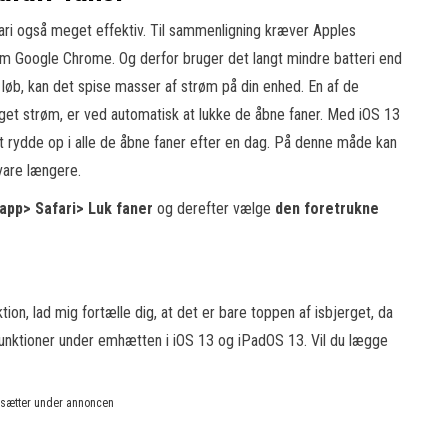
ari også meget effektiv. Til sammenligning kræver Apples
 Google Chrome. Og derfor bruger det langt mindre batteri end
 løb, kan det spise masser af strøm på din enhed. En af de
get strøm, er ved automatisk at lukke de åbne faner. Med iOS 13
t rydde op i alle de åbne faner efter en dag. På denne måde kan
vare længere.
-app> Safari> Luk faner
og derefter vælge
den foretrukne
tion, lad mig fortælle dig, at det er bare toppen af isbjerget, da
ktioner under emhætten i iOS 13 og iPadOS 13. Vil du lægge
rtsætter under annoncen