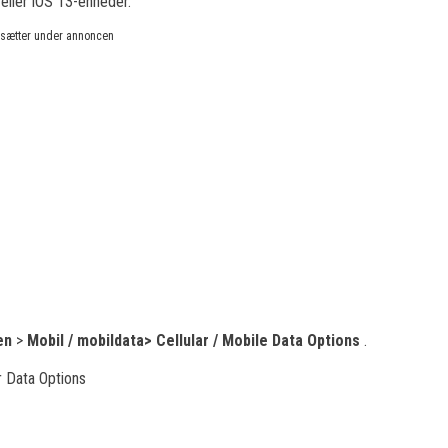
eller iOS 13-enheder.
rtsætter under annoncen
pen
>
Mobil / mobildata>
Cellular / Mobile Data Options
.