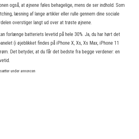
onen også, at øjnene føles behagelige, mens de ser indhold. Som
ching, læsning af lange artikler eller rulle gennem dine sociale
delen overstiger langt ud over at trøste øjnene.
n forlænge batteriets levetid på hele 30%. Ja, du har hørt det
panelet (i øjeblikket findes på iPhone X, Xs, Xs Max, iPhone 11
øm. Det betyder, at du får det bedste fra begge verdener: en
vetid.
rtsætter under annoncen