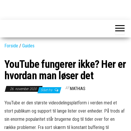
Skip
to
GEAR-
Det
the
fedeste
online.dk
GEAR
content
og
nyeste
gadgets
Forside
/
Guides
YouTube fungerer ikke? Her er
hvordan man løser det
Af
MATHIAS
26. november 2020
Slået fra
YouTube er den største videodelingsplatform i verden med et
stort publikum og support til lange lister over enheder. På trods af
sin enorme popularitet står brugerne dog til tider over for en
række problemer. Fra sort skærm til konstant buffering til