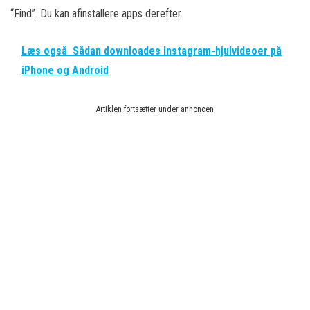
“Find”. Du kan afinstallere apps derefter.
Læs også
Sådan downloades Instagram-hjulvideoer på
iPhone og Android
Artiklen fortsætter under annoncen