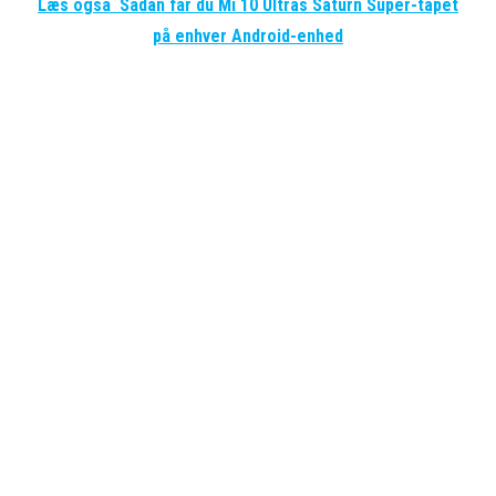
Læs også
Sådan får du Mi 10 Ultras Saturn Super-tapet
på enhver Android-enhed