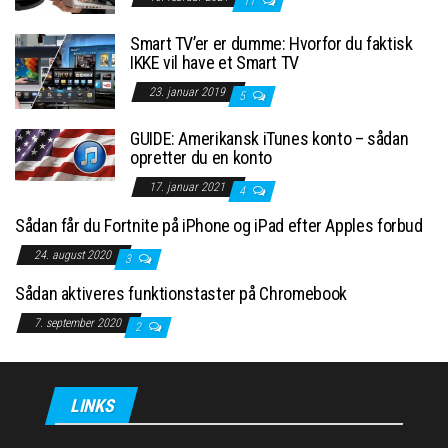
11
Smart TV’er er dumme: Hvorfor du faktisk
IKKE vil have et Smart TV
23. januar 2019
5
GUIDE: Amerikansk iTunes konto – sådan
opretter du en konto
17. januar 2021
4
Sådan får du Fortnite på iPhone og iPad efter Apples forbud
24. august 2020
3
Sådan aktiveres funktionstaster på Chromebook
7. september 2020
2
LINKS