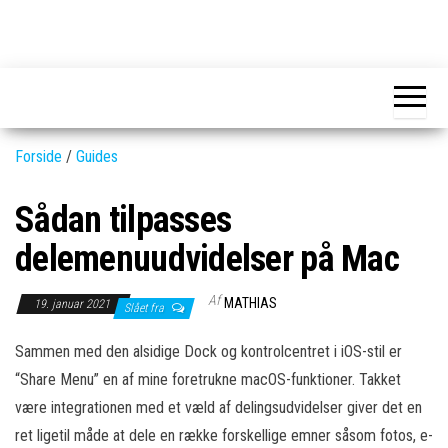
Skip
to
GEAR-
Det
the
fedeste
online.dk
GEAR
content
og
nyeste
gadgets
Forside
/
Guides
Sådan tilpasses
delemenuudvidelser på Mac
Af
MATHIAS
19. januar 2021
Slået fra
Sammen med den alsidige Dock og kontrolcentret i iOS-stil er
“Share Menu” en af mine foretrukne macOS-funktioner. Takket
være integrationen med et væld af delingsudvidelser giver det en
ret ligetil måde at dele en række forskellige emner såsom fotos, e-