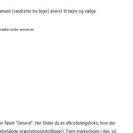
nuen (vandrette tre linjer) øverst til højre og vælge
rtsætter under annoncen
r fanen “General”. Her finder du en afkrydsningsboks, hvor der
efalede præstationsindstillinger). Fjern markeringen i den, og