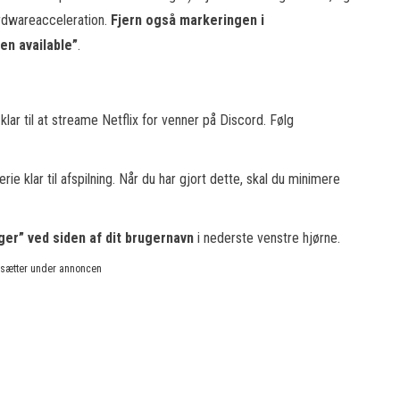
ardwareacceleration.
Fjern også markeringen i
en available”
.
lar til at streame Netflix for venner på Discord. Følg
serie klar til afspilning. Når du har gjort dette, skal du minimere
nger” ved siden af dit brugernavn
i nederste venstre hjørne.
rtsætter under annoncen