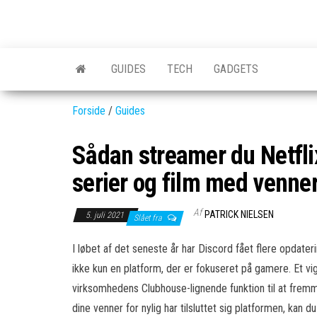
Skip
to
GEAR-
Det
the
fedeste
online.dk
GEAR
content
GUIDES
TECH
GADGETS
og
nyeste
gadgets
Forside
/
Guides
Sådan streamer du Netflix
serier og film med venne
Af
PATRICK NIELSEN
5. juli 2021
Slået fra
I løbet af det seneste år har Discord fået flere opdater
ikke kun en platform, der er fokuseret på gamere. Et v
virksomhedens Clubhouse-lignende funktion til at frem
dine venner for nylig har tilsluttet sig platformen, kan