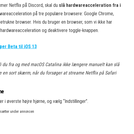
mer Netflix på Discord, skal du
slå hardwareacceleration fra i
 hardwareacceleration på tre populære browsere: Google Chrome,
retrukne browser. Hvis du bruger en browser, som vi ikke har
ter hardwareacceleration og deaktivere toggle-knappen.
er Beta til iOS 13
rdi du fra og med macOS Catalina ikke længere manuelt kan slå
se en sort skærm, når du forsøger at streame Netflix på Safari
me
 i øverste højre hjørne, og vælg “Indstillinger”.
rtsætter under annoncen