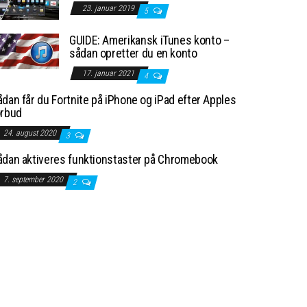
23. januar 2019
5
GUIDE: Amerikansk iTunes konto –
sådan opretter du en konto
17. januar 2021
4
dan får du Fortnite på iPhone og iPad efter Apples
orbud
24. august 2020
3
ådan aktiveres funktionstaster på Chromebook
7. september 2020
2