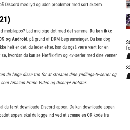
på Discord med lyd og uden problemer med sort skærm.
021)
cord-mobilapps? Lad mig sige det med det samme.
Du kan ikke
iOS og Android
, på grund af DRM-begrænsninger. Du kan dog
Så
kke helt er det, du leder efter, kan du også være vært for en
f
r se, hvordan du kan se Netflix-film og -tv-serier med dine venner
S
an du følge disse trin for at streame dine yndlings-tv-serier og
er som Amazon Prime Video og Disney+ Hotstar.
skal du først downloade Discord-appen. Du kan downloade appen
oadet appen, skal du logge ind ved at scanne en QR-kode fra
.