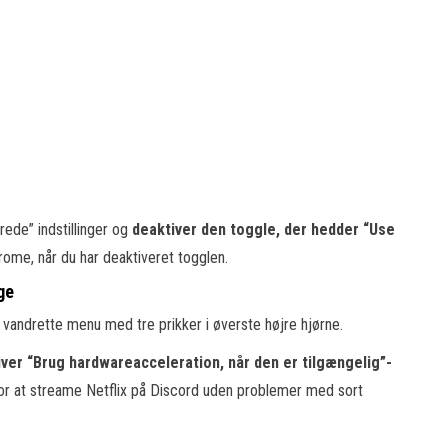
rede” indstillinger og
deaktiver den toggle, der hedder “Use
ome, når du har deaktiveret togglen.
ge
en vandrette menu med tre prikker i øverste højre hjørne.
ver “Brug hardwareacceleration, når den er tilgængelig”-
 for at streame Netflix på Discord uden problemer med sort