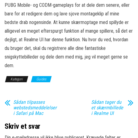
PUBG Mobile- og CODM-gameplays for at dele dem senere, eller
bare for at redigere dem og lave sjove montageklip af mine
bedste drab nogensinde. At kunne skærmoptage med spillyde er
alligevel en meget efterspurgt funktion af mange spillere, så det er
dejligt, at Realme UI har denne funktion. Nu hvor du ved, hvordan
du bruger det, skal du registrere alle dine fantastiske
snigskyttebilleder og dele dem med mig, jeg vil meget gerne se
dem.
Kategori
Guides
Sådan tilpasses
Sådan tager du
webstedsmeddelelser
et skærmbillede
i Safari på Mac
i Realme UI
Skriv et svar
Din e-mailadresse vil ikke blive publiceret.
Krævede felter er