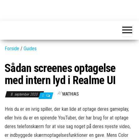
Skip
to
GEAR-
Det
the
fedeste
online.dk
GEAR
content
og
nyeste
gadgets
Forside
/
Guides
Sådan screenes optagelse
med intern lyd i Realme UI
Af
MATHIAS
8. september 2020
0
Hvis du er en ivrig spiller, der kan lide at optage deres gameplay,
eller hvis du er en spirende YouTuber, der har brug for at optage
deres telefonskærm for at vise sag noget på deres nyeste video,
er indbyggede skærmoptagelsesfunktioner en gave. Mens Color