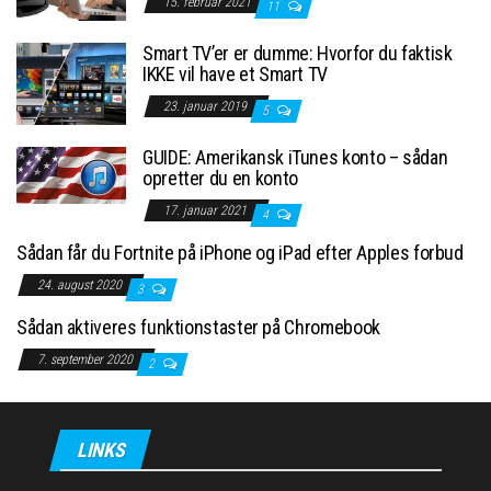
15. februar 2021
11
Smart TV’er er dumme: Hvorfor du faktisk
IKKE vil have et Smart TV
23. januar 2019
5
GUIDE: Amerikansk iTunes konto – sådan
opretter du en konto
17. januar 2021
4
Sådan får du Fortnite på iPhone og iPad efter Apples forbud
24. august 2020
3
Sådan aktiveres funktionstaster på Chromebook
7. september 2020
2
LINKS