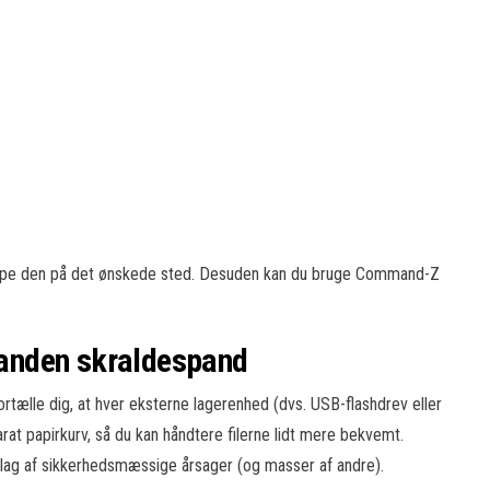
slippe den på det ønskede sted. Desuden kan du bruge Command-Z
n anden skraldespand
tælle dig, at hver eksterne lagerenhed (dvs. USB-flashdrev eller
at papirkurv, så du kan håndtere filerne lidt mere bekvemt.
slag af sikkerhedsmæssige årsager (og masser af andre).