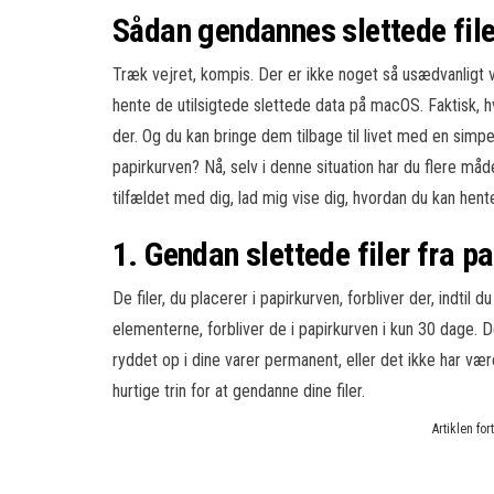
Sådan gendannes slettede fil
Træk vejret, kompis. Der er ikke noget så usædvanligt ve
hente de utilsigtede slettede data på macOS. Faktisk, hv
der. Og du kan bringe dem tilbage til livet med en simpe
papirkurven? Nå, selv i denne situation har du flere måde
tilfældet med dig, lad mig vise dig, hvordan du kan he
1. Gendan slettede filer fra 
De filer, du placerer i papirkurven, forbliver der, indti
elementerne, forbliver de i papirkurven i kun 30 dage. D
ryddet op i dine varer permanent, eller det ikke har vær
hurtige trin for at gendanne dine filer.
Artiklen fo