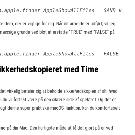
m.apple.finder AppleShowAllFiles 
 SAND killa
e dem, der er vigtige for dig. Når dit arbejde er udført, vil jeg
dsmæssige grunde ved blot at erstatte “TRUE” med “FALSE” på
m.apple.finder AppleShowAllFiles 
 FALSE kill
sikkerhedskopieret med Time
det virkelig betaler sig at beholde sikkerhedskopien af alt, hvad
l du vil fortsat være på den sikrere side af spektret. Og det er
 brugt denne super praktiske macOS-funktion, kan du komfortabelt
ine
på din Mac. Den hurtigste måde at få det gjort på er ved