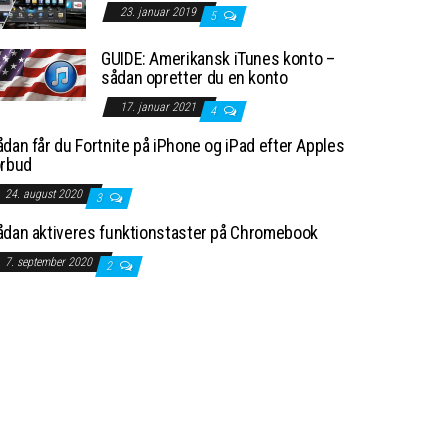
23. januar 2019
5
GUIDE: Amerikansk iTunes konto –
sådan opretter du en konto
17. januar 2021
4
dan får du Fortnite på iPhone og iPad efter Apples
orbud
24. august 2020
3
ådan aktiveres funktionstaster på Chromebook
7. september 2020
2