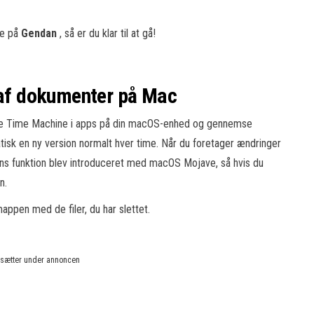
ke på
Gendan
, så er du klar til at gå!
r af dokumenter på Mac
åbne Time Machine i apps på din macOS-enhed og gennemse
sk en ny version normalt hver time. Når du foretager ændringer
ans funktion blev introduceret med macOS Mojave, så hvis du
n.
appen med de filer, du har slettet.
rtsætter under annoncen