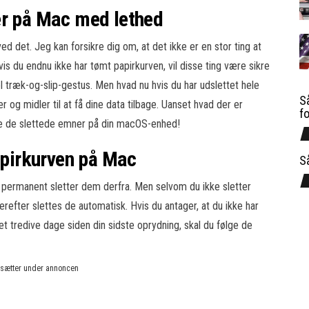
er på Mac med lethed
d det. Jeg kan forsikre dig om, at det ikke er en stor ting at
is du endnu ikke har tømt papirkurven, vil disse ting være sikre
l træk-og-slip-gestus. Men hvad nu hvis du har udslettet hele
Så
r og midler til at få dine data tilbage. Uanset hvad der er
f
nte de slettede emner på din macOS-enhed!
papirkurven på Mac
S
l du permanent sletter dem derfra. Men selvom du ikke sletter
erefter slettes de automatisk. Hvis du antager, at du ikke har
et tredive dage siden din sidste oprydning, skal du følge de
rtsætter under annoncen