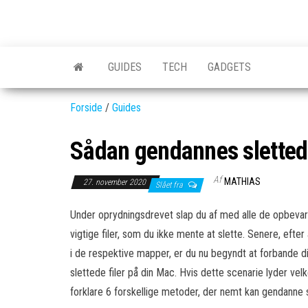
Skip
to
GEAR-
Det
the
fedeste
online.dk
GEAR
content
GUIDES
TECH
GADGETS
og
nyeste
gadgets
Forside
/
Guides
Sådan gendannes slettede
Af
MATHIAS
27. november 2020
Slået fra
Under oprydningsdrevet slap du af med alle de opbevar
vigtige filer, som du ikke mente at slette. Senere, efter
i de respektive mapper, er du nu begyndt at forbande di
slettede filer på din Mac. Hvis dette scenarie lyder velke
forklare 6 forskellige metoder, der nemt kan gendanne s