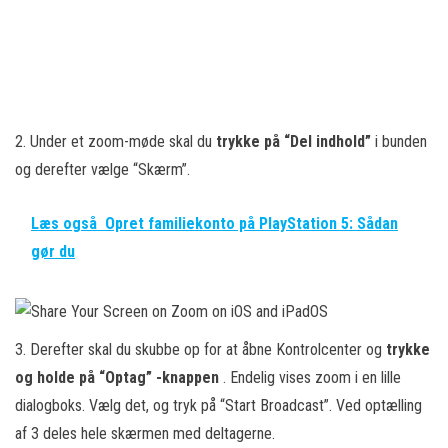
2. Under et zoom-møde skal du
trykke på “Del indhold”
i bunden
og derefter vælge “Skærm”.
Læs også
Opret familiekonto på PlayStation 5: Sådan
gør du
3. Derefter skal du skubbe op for at åbne Kontrolcenter og
trykke
og holde på “Optag” -knappen
. Endelig vises zoom i en lille
dialogboks. Vælg det, og tryk på “Start Broadcast”. Ved optælling
af 3 deles hele skærmen med deltagerne.