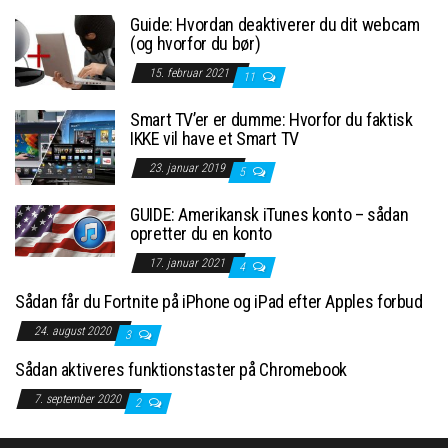
Guide: Hvordan deaktiverer du dit webcam
(og hvorfor du bør)
15. februar 2021
11
Smart TV’er er dumme: Hvorfor du faktisk
IKKE vil have et Smart TV
23. januar 2019
5
GUIDE: Amerikansk iTunes konto – sådan
opretter du en konto
17. januar 2021
4
Sådan får du Fortnite på iPhone og iPad efter Apples forbud
24. august 2020
3
Sådan aktiveres funktionstaster på Chromebook
7. september 2020
2