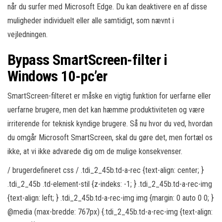
når du surfer med Microsoft Edge. Du kan deaktivere en af disse
muligheder individuelt eller alle samtidigt, som nævnt i
vejledningen.
Bypass SmartScreen-filter i
Windows 10-pc’er
SmartScreen-filteret er måske en vigtig funktion for uerfarne eller
uerfarne brugere, men det kan hæmme produktiviteten og være
irriterende for teknisk kyndige brugere. Så nu hvor du ved, hvordan
du omgår Microsoft SmartScreen, skal du gøre det, men fortæl os
ikke, at vi ikke advarede dig om de mulige konsekvenser.
/ brugerdefineret css / .tdi_2_45b.td-a-rec {text-align: center; }
.tdi_2_45b .td-element-stil {z-indeks: -1; } .tdi_2_45b.td-a-rec-img
{text-align: left; } .tdi_2_45b.td-a-rec-img img {margin: 0 auto 0 0; }
@media (max-bredde: 767px) {.tdi_2_45b.td-a-rec-img {text-align: