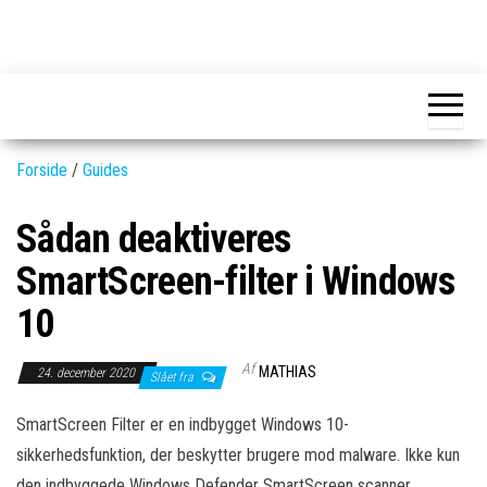
Skip
to
GEAR-
Det
the
fedeste
online.dk
GEAR
content
og
nyeste
gadgets
Forside
/
Guides
Sådan deaktiveres
SmartScreen-filter i Windows
10
Af
MATHIAS
24. december 2020
Slået fra
SmartScreen Filter er en indbygget Windows 10-
sikkerhedsfunktion, der beskytter brugere mod malware. Ikke kun
den indbyggede Windows Defender SmartScreen scanner