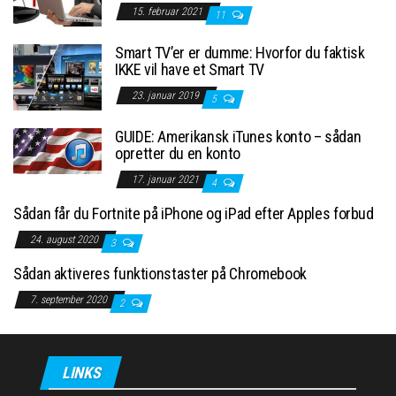
15. februar 2021
11
Smart TV’er er dumme: Hvorfor du faktisk
IKKE vil have et Smart TV
23. januar 2019
5
GUIDE: Amerikansk iTunes konto – sådan
opretter du en konto
17. januar 2021
4
Sådan får du Fortnite på iPhone og iPad efter Apples forbud
24. august 2020
3
Sådan aktiveres funktionstaster på Chromebook
7. september 2020
2
LINKS