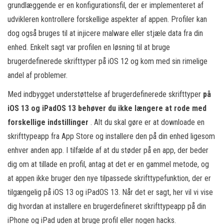
grundlæggende er en konfigurationsfil, der er implementeret af
udvikleren kontrollere forskellige aspekter af appen. Profiler kan
dog også bruges til at injicere malware eller stjæle data fra din
enhed. Enkelt sagt var profilen en løsning til at bruge
brugerdefinerede skrifttyper på iOS 12 og kom med sin rimelige
andel af problemer.
Med indbygget understøttelse af brugerdefinerede skrifttyper
på
iOS 13 og iPadOS 13 behøver du ikke længere at rode med
forskellige indstillinger
. Alt du skal gøre er at downloade en
skrifttypeapp fra App Store og installere den på din enhed ligesom
enhver anden app. I tilfælde af at du støder på en app, der beder
dig om at tillade en profil, antag at det er en gammel metode, og
at appen ikke bruger den nye tilpassede skrifttypefunktion, der er
tilgængelig på iOS 13 og iPadOS 13. Når det er sagt, her vil vi vise
dig hvordan at installere en brugerdefineret skrifttypeapp på din
iPhone og iPad uden at bruge profil eller nogen hacks.