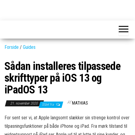
Skip
to
GEAR-
Det
the
fedeste
online.dk
GEAR
content
og
nyeste
gadgets
Forside
/
Guides
Sådan installeres tilpassede
skrifttyper på iOS 13 og
iPadOS 13
Af
MATHIAS
21. november 2020
Slået fra
For sent ser vi, at Apple langsomt slækker sin strenge kontrol over
tilpasningsfunktioner på både iPhone og iPad. Fra mørk tilstand til
widgetsupport på iPad ser Apple ud til at lytte til sine kunder, og