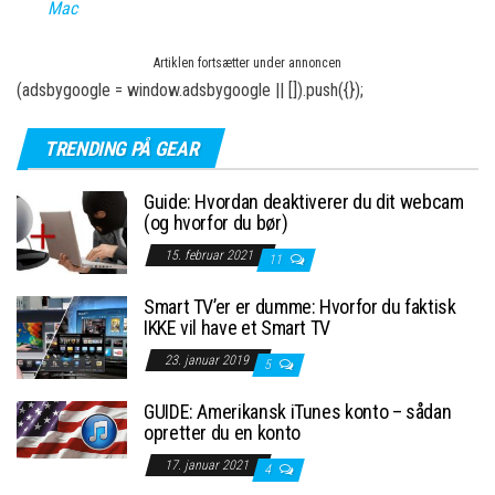
Mac
Artiklen fortsætter under annoncen
(adsbygoogle = window.adsbygoogle || []).push({});
TRENDING PÅ GEAR
Guide: Hvordan deaktiverer du dit webcam
(og hvorfor du bør)
15. februar 2021
11
Smart TV’er er dumme: Hvorfor du faktisk
IKKE vil have et Smart TV
23. januar 2019
5
GUIDE: Amerikansk iTunes konto – sådan
opretter du en konto
17. januar 2021
4