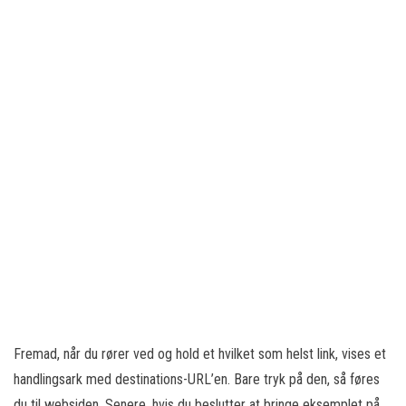
Fremad, når du rører ved og hold et hvilket som helst link, vises et
handlingsark med destinations-URL’en. Bare tryk på den, så føres
du til websiden. Senere, hvis du beslutter at bringe eksemplet på