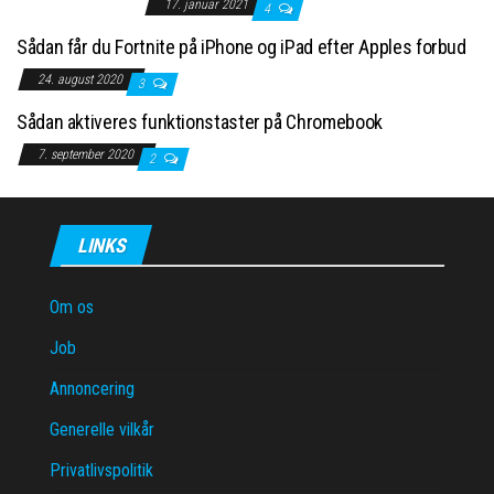
17. januar 2021
4
Sådan får du Fortnite på iPhone og iPad efter Apples forbud
24. august 2020
3
Sådan aktiveres funktionstaster på Chromebook
7. september 2020
2
LINKS
Om os
Job
Annoncering
Generelle vilkår
Privatlivspolitik