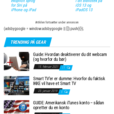
eksplicit sprog
i dit bibliotek på
for Siri på
iOS 13 og
iPhone og iPad
iPadOS 13
Artiklen fortsætter under annoncen
(adsbygoogle = window.adsbygoogle || []).push({});
TRENDING PÅ GEAR
Guide: Hvordan deaktiverer du dit webcam
(og hvorfor du bør)
15. februar 2021
11
Smart TV’er er dumme: Hvorfor du faktisk
IKKE vil have et Smart TV
23. januar 2019
5
GUIDE: Amerikansk iTunes konto – sådan
opretter du en konto