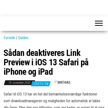
Skip
to
GEAR-
Det
the
fedeste
online.dk
GEAR
content
og
nyeste
gadgets
Forside
/
Guides
Sådan deaktiveres Link
Preview i iOS 13 Safari på
iPhone og iPad
Af
MATHIAS
19. november 2020
Slået fra
Safari til iOS 13 har en hel del bemærkelsesværdige funktioner
som downloadmanageren og muligheden for automatisk at lukke
alle faner. Men den nye tilføjelse, som jeg hader, er evnen til at vise