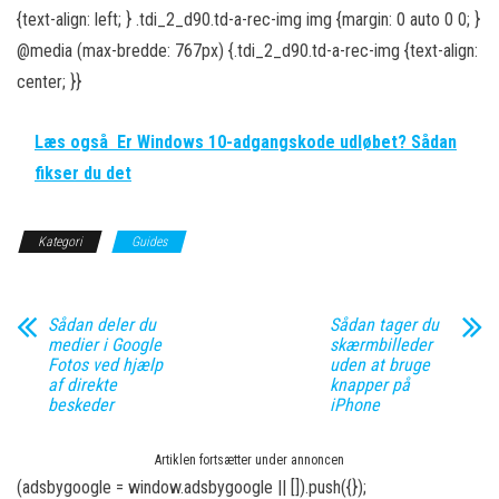
{text-align: left; } .tdi_2_d90.td-a-rec-img img {margin: 0 auto 0 0; }
@media (max-bredde: 767px) {.tdi_2_d90.td-a-rec-img {text-align:
center; }}
Læs også
Er Windows 10-adgangskode udløbet? Sådan
fikser du det
Kategori
Guides
Sådan deler du
Sådan tager du
medier i Google
skærmbilleder
Fotos ved hjælp
uden at bruge
af direkte
knapper på
beskeder
iPhone
Artiklen fortsætter under annoncen
(adsbygoogle = window.adsbygoogle || []).push({});