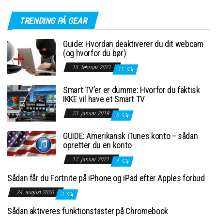
TRENDING PÅ GEAR
Guide: Hvordan deaktiverer du dit webcam
(og hvorfor du bør)
15. februar 2021
11
Smart TV’er er dumme: Hvorfor du faktisk
IKKE vil have et Smart TV
23. januar 2019
5
GUIDE: Amerikansk iTunes konto – sådan
opretter du en konto
17. januar 2021
4
Sådan får du Fortnite på iPhone og iPad efter Apples forbud
24. august 2020
3
Sådan aktiveres funktionstaster på Chromebook