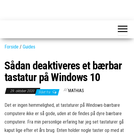
Skip
to
GEAR-
Det
the
fedeste
online.dk
GEAR
content
og
nyeste
gadgets
Forside
/
Guides
Sådan deaktiveres et bærbar
tastatur på Windows 10
Af
MATHIAS
29. oktober 2020
Slået fra
Det er ingen hemmelighed, at tastaturer på Windows-bærbare
computere ikke er så gode, uden at de findes på dyre bærbare
computere. Fra min personlige erfaring har jeg set tastaturer gå
kaput lige efter et års brug. Enten holder nogle taster op med at