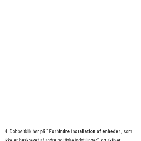
4. Dobbeltklik her på “
Forhindre installation af enheder
, som
ikke er beskrevet af andre politiske indstillinger”, og aktiver