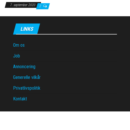
7. september 2020
2
LINKS
Om os
Job
Annoncering
Generelle vilkår
Privatlivspolitik
Kontakt