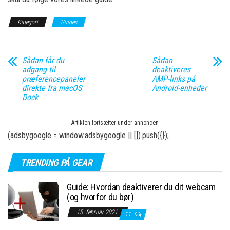
Kategori
Guides
Sådan får du
Sådan
adgang til
deaktiveres
præferencepaneler
AMP-links på
direkte fra macOS
Android-enheder
Dock
Artiklen fortsætter under annoncen
(adsbygoogle = window.adsbygoogle || []).push({});
TRENDING PÅ GEAR
Guide: Hvordan deaktiverer du dit webcam
(og hvorfor du bør)
15. februar 2021
11