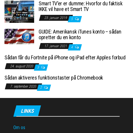
Smart TV’er er dumme: Hvorfor du faktisk
IKKE vil have et Smart TV
23. januar 2019
5
GUIDE: Amerikansk iTunes konto – sådan
opretter du en konto
17. januar 2021
4
Sådan får du Fortnite på iPhone og iPad efter Apples forbud
24. august 2020
3
Sådan aktiveres funktionstaster på Chromebook
7. september 2020
2
LINKS
Om os