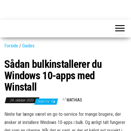
Skip
to
GEAR-
Det
the
fedeste
online.dk
GEAR
content
og
nyeste
gadgets
Forside
/
Guides
Sådan bulkinstallerer du
Windows 10-apps med
Winstall
Af
MATHIAS
24. oktober 2020
Slået fra
Ninite har længe været en go-to-service for mange brugere, der
ønsker at installere Windows 10-apps i bulk. Og ærligt talt fungerer
det som en charme. Når det er sagt, er der et køligt nyt projekt i