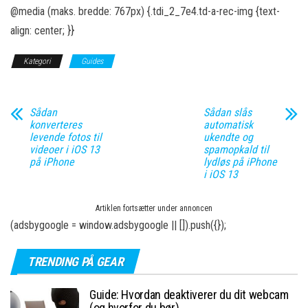
@media (maks. bredde: 767px) {.tdi_2_7e4.td-a-rec-img {text-
align: center; }}
Kategori
Guides
Sådan
Sådan slås
konverteres
automatisk
levende fotos til
ukendte og
videoer i iOS 13
spamopkald til
på iPhone
lydløs på iPhone
i iOS 13
Artiklen fortsætter under annoncen
(adsbygoogle = window.adsbygoogle || []).push({});
TRENDING PÅ GEAR
Guide: Hvordan deaktiverer du dit webcam
(og hvorfor du bør)