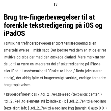
13
Brug tre-fingerbevægelser til at
forenkle tekstredigering på iOS og
iPadOS
Faktisk har trefingersbevægelser gjort tekstredigering til en
smertefri øvelse – mildt sagt. Det bedste ved dem er, at de er ret
intuitive og arbejder med den ønskede glathed. Mere markant ser
de ud til at være en integreret del af tekstredigering på iPhone
eller iPad – i modsætning til “Shake-to-Undo / Redo (eksisterer
stadig), der aldrig følte et brugervenligt værktøj, endsige forbedre
brugeroplevelsen.
/ brugerdefineret css / .tdi_2_7e4.td-a-rec {text-align: center; }
.tdi_2_7e4 .td-element-stil {z-indeks: -1; } .tdi_2_7e4.td-a-rec-img
{text-align: left; } .tdi_2_7e4.td-a-rec-img img {margin: 0 auto 0 0; }