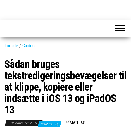
Skip
to
GEAR-
Det
the
fedeste
online.dk
GEAR
content
og
nyeste
gadgets
Forside
/
Guides
Sådan bruges
tekstredigeringsbevægelser til
at klippe, kopiere eller
indsætte i iOS 13 og iPadOS
13
Af
MATHIAS
22. november 2020
Slået fra