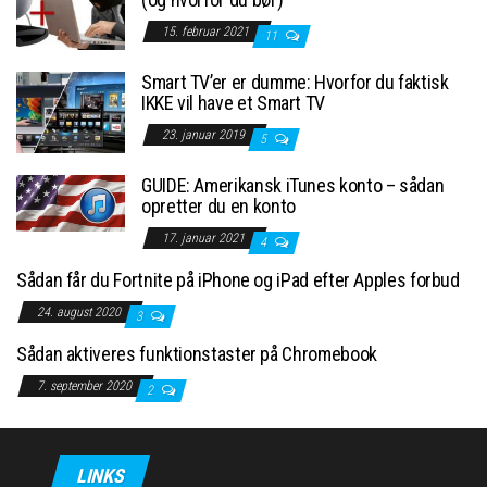
15. februar 2021
11
Smart TV’er er dumme: Hvorfor du faktisk
IKKE vil have et Smart TV
23. januar 2019
5
GUIDE: Amerikansk iTunes konto – sådan
opretter du en konto
17. januar 2021
4
Sådan får du Fortnite på iPhone og iPad efter Apples forbud
24. august 2020
3
Sådan aktiveres funktionstaster på Chromebook
7. september 2020
2
LINKS