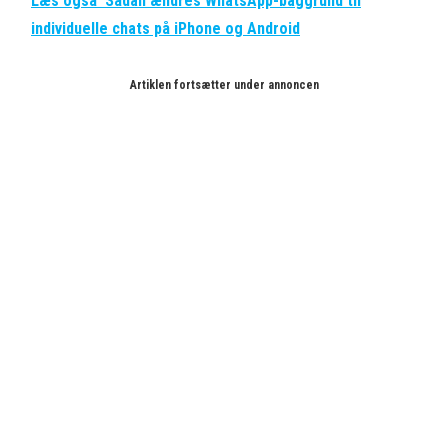
Læs også
Sådan ændres WhatsApp-baggrund til
individuelle chats på iPhone og Android
Artiklen fortsætter under annoncen