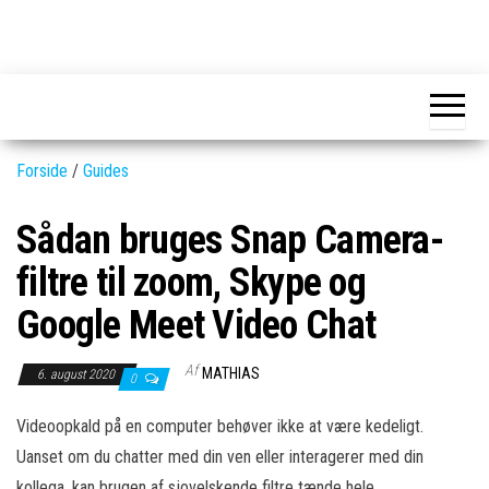
Skip
to
GEAR-
Det
the
fedeste
online.dk
GEAR
content
og
nyeste
gadgets
Forside
/
Guides
Sådan bruges Snap Camera-
filtre til zoom, Skype og
Google Meet Video Chat
Af
MATHIAS
6. august 2020
0
Videoopkald på en computer behøver ikke at være kedeligt.
Uanset om du chatter med din ven eller interagerer med din
kollega, kan brugen af ​​sjovelskende filtre tænde hele