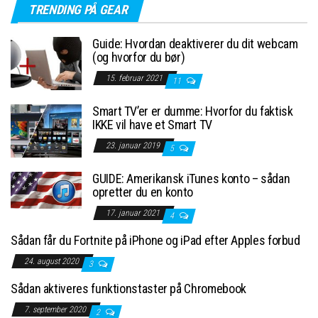
TRENDING PÅ GEAR
Guide: Hvordan deaktiverer du dit webcam
(og hvorfor du bør)
15. februar 2021
11
Smart TV’er er dumme: Hvorfor du faktisk
IKKE vil have et Smart TV
23. januar 2019
5
GUIDE: Amerikansk iTunes konto – sådan
opretter du en konto
17. januar 2021
4
Sådan får du Fortnite på iPhone og iPad efter Apples forbud
24. august 2020
3
Sådan aktiveres funktionstaster på Chromebook
7. september 2020
2