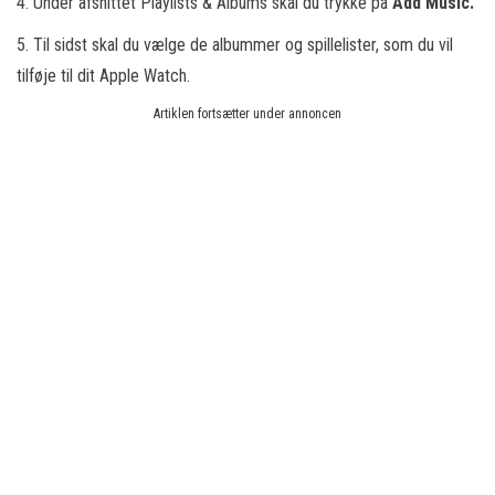
4. Under afsnittet Playlists & Albums skal du trykke på
Add Music.
5. Til sidst skal du vælge de albummer og spillelister, som du vil
tilføje til dit Apple Watch.
Artiklen fortsætter under annoncen