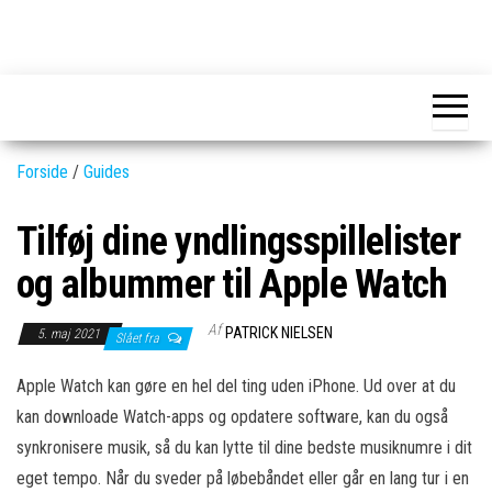
Skip
to
GEAR-
Det
the
fedeste
online.dk
GEAR
content
og
nyeste
gadgets
Forside
/
Guides
Tilføj dine yndlingsspillelister
og albummer til Apple Watch
Af
PATRICK NIELSEN
5. maj 2021
Slået fra
Apple Watch kan gøre en hel del ting uden iPhone. Ud over at du
kan downloade Watch-apps og opdatere software, kan du også
synkronisere musik, så du kan lytte til dine bedste musiknumre i dit
eget tempo. Når du sveder på løbebåndet eller går en lang tur i en