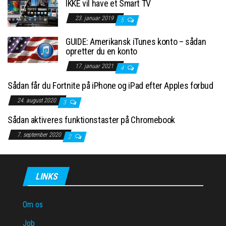
IKKE vil have et Smart TV
23. januar 2019
5
GUIDE: Amerikansk iTunes konto – sådan
opretter du en konto
17. januar 2021
4
Sådan får du Fortnite på iPhone og iPad efter Apples forbud
24. august 2020
3
Sådan aktiveres funktionstaster på Chromebook
7. september 2020
2
LINKS
Om os
Job