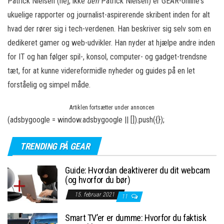
Patrick Nielsen (nej, ikke
den
Patrick Nielsen) er GEAR-online's
ukuelige rapporter og journalist-aspirerende skribent inden for alt
hvad der rører sig i tech-verdenen. Han beskriver sig selv som en
dedikeret gamer og web-udvikler. Han nyder at hjælpe andre inden
for IT og han følger spil-, konsol, computer- og gadget-trendsne
tæt, for at kunne videreformidle nyheder og guides på en let
forståelig og simpel måde.
Artiklen fortsætter under annoncen
(adsbygoogle = window.adsbygoogle || []).push({});
TRENDING PÅ GEAR
Guide: Hvordan deaktiverer du dit webcam
(og hvorfor du bør)
15. februar 2021
11
Smart TV’er er dumme: Hvorfor du faktisk