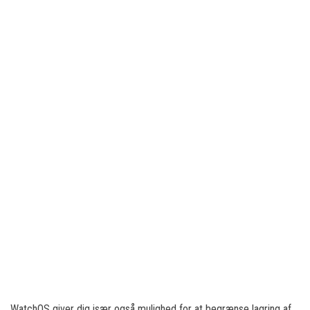
WatchOS giver dig især også mulighed for at begrænse lagring af