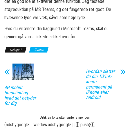
det en god idé at aktiverer denne funktion. Jeg testede
støjreduktion på MS Teams, og det fungerede ret godt. De
hvæsende lyde var væk, såvel som høje lyde.
Hvis du vil ændre din baggrund i Microsoft Teams, skal du
gennemgå vores linkede artikel ovenfor.
Kategori
Guides
Hvordan sletter
du din TikTok-
konto
permanent på
4G mobilt
iPhone eller
bredbånd og
Android
hvad det betyder
for dig
Artiklen fortsætter under annoncen
(adsbygoogle = window.adsbygoogle || []).push({});