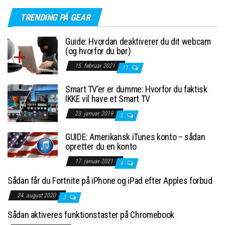
TRENDING PÅ GEAR
Guide: Hvordan deaktiverer du dit webcam
(og hvorfor du bør)
15. februar 2021
11
Smart TV’er er dumme: Hvorfor du faktisk
IKKE vil have et Smart TV
23. januar 2019
5
GUIDE: Amerikansk iTunes konto – sådan
opretter du en konto
17. januar 2021
4
Sådan får du Fortnite på iPhone og iPad efter Apples forbud
24. august 2020
3
Sådan aktiveres funktionstaster på Chromebook