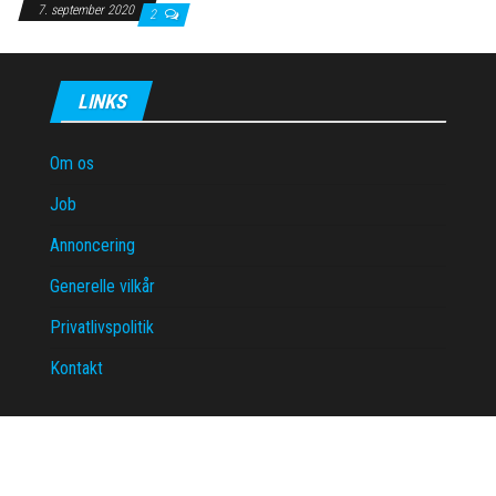
7. september 2020
2
LINKS
Om os
Job
Annoncering
Generelle vilkår
Privatlivspolitik
Kontakt