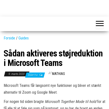
Skip
to
GEAR-
Det
the
fedeste
online.dk
GEAR
content
og
nyeste
gadgets
Forside
/
Guides
Sådan aktiveres støjreduktion
i Microsoft Teams
Af
MATHIAS
9. marts 2020
Slået fra
Microsoft Teams får langsomt nye funktioner og bliver et stærkt
alternativ til Zoom og Google Meet.
For nogen tid siden bragte
Microsoft Together Mode til hold
for at
få alle til at føle sig som på kontoret, og nu har de bragt en anden