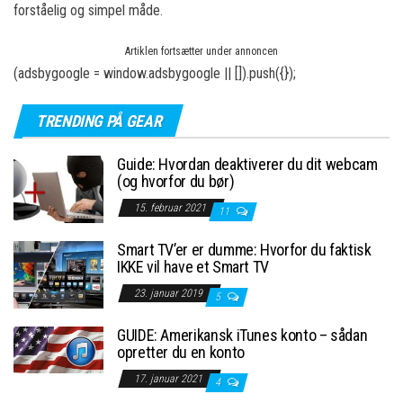
forståelig og simpel måde.
Artiklen fortsætter under annoncen
(adsbygoogle = window.adsbygoogle || []).push({});
TRENDING PÅ GEAR
Guide: Hvordan deaktiverer du dit webcam
(og hvorfor du bør)
15. februar 2021
11
Smart TV’er er dumme: Hvorfor du faktisk
IKKE vil have et Smart TV
23. januar 2019
5
GUIDE: Amerikansk iTunes konto – sådan
opretter du en konto
17. januar 2021
4