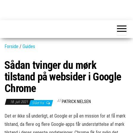
Skip
to
GEAR-
Det
the
fedeste
online.dk
GEAR
content
og
nyeste
gadgets
Forside
/
Guides
Sådan tvinger du mørk
tilstand på websider i Google
Chrome
Af
PATRICK NIELSEN
18. juli 2021
Slået fra
Det er ikke så underligt, at Google er på en mission for at få mørk
tilstand, da flere og flere Google-apps får understøttelse af mørk
tilstand i deres seneste opdateringer. Chrome fik for nylig det