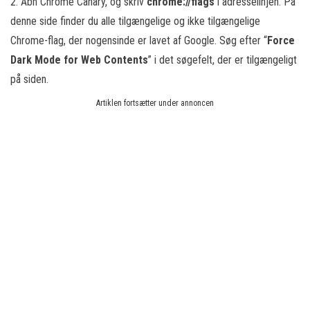
2. Åbn Chrome Canary, og skriv
chrome://flags
i adresselinjen. På
denne side finder du alle tilgængelige og ikke tilgængelige
Chrome-flag, der nogensinde er lavet af Google. Søg efter “
Force
Dark Mode for Web Contents
” i det søgefelt, der er tilgængeligt
på siden.
Artiklen fortsætter under annoncen