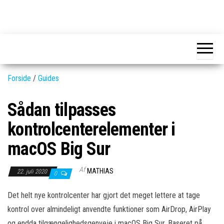
Skip
to
GEAR-
Det
the
fedeste
online.dk
GEAR
content
og
nyeste
gadgets
Forside
/
Guides
Sådan tilpasses
kontrolcenterelementer i
macOS Big Sur
Af
MATHIAS
22. juli 2020
0
Det helt nye kontrolcenter har gjort det meget lettere at tage
kontrol over almindeligt anvendte funktioner som AirDrop, AirPlay
og endda tilgængelighedsgenveje i macOS Big Sur. Baseret på