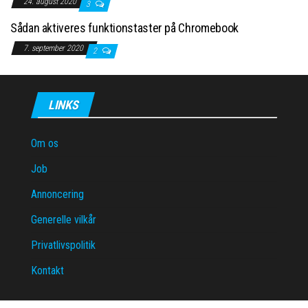
24. august 2020
3
Sådan aktiveres funktionstaster på Chromebook
7. september 2020
2
LINKS
Om os
Job
Annoncering
Generelle vilkår
Privatlivspolitik
Kontakt