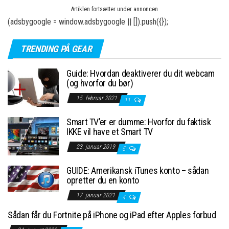
Artiklen fortsætter under annoncen
(adsbygoogle = window.adsbygoogle || []).push({});
TRENDING PÅ GEAR
Guide: Hvordan deaktiverer du dit webcam
(og hvorfor du bør)
15. februar 2021
11
Smart TV’er er dumme: Hvorfor du faktisk
IKKE vil have et Smart TV
23. januar 2019
5
GUIDE: Amerikansk iTunes konto – sådan
opretter du en konto
17. januar 2021
4
Sådan får du Fortnite på iPhone og iPad efter Apples forbud