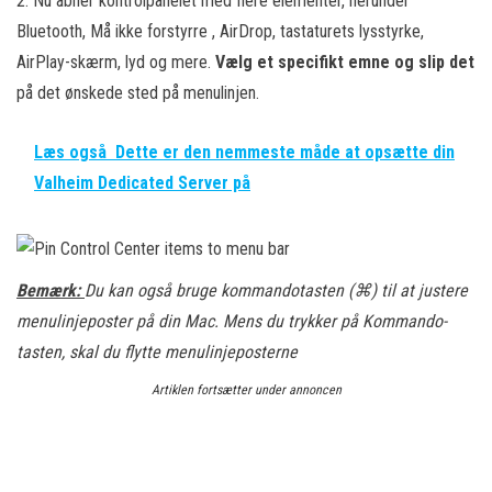
2. Nu åbner kontrolpanelet
med flere elementer, herunder
Bluetooth, Må ikke forstyrre , AirDrop, tastaturets lysstyrke,
AirPlay-skærm, lyd og mere.
Vælg et specifikt emne og slip det
på det ønskede sted på menulinjen.
Læs også
Dette er den nemmeste måde at opsætte din
Valheim Dedicated Server på
Bemærk:
Du kan også bruge kommandotasten (⌘) til at justere
menulinjeposter på din Mac. Mens du trykker på Kommando-
tasten, skal du flytte menulinjeposterne
Artiklen fortsætter under annoncen