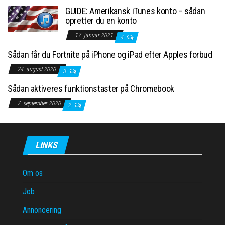
GUIDE: Amerikansk iTunes konto – sådan
opretter du en konto
17. januar 2021
4
Sådan får du Fortnite på iPhone og iPad efter Apples forbud
24. august 2020
3
Sådan aktiveres funktionstaster på Chromebook
7. september 2020
2
LINKS
Om os
Job
Annoncering