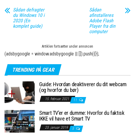
Sådan defragter
Sådan
du Windows 10 i
afinstalleres
2020 (En
Adobe Flash
komplet guide)
Player fra din
computer
Artiklen fortsætter under annoncen
(adsbygoogle = window.adsbygoogle || []).push({});
TRENDING PÅ GEAR
Guide: Hvordan deaktiverer du dit webcam
(og hvorfor du bør)
15. februar 2021
11
Smart TV’er er dumme: Hvorfor du faktisk
IKKE vil have et Smart TV
23. januar 2019
5