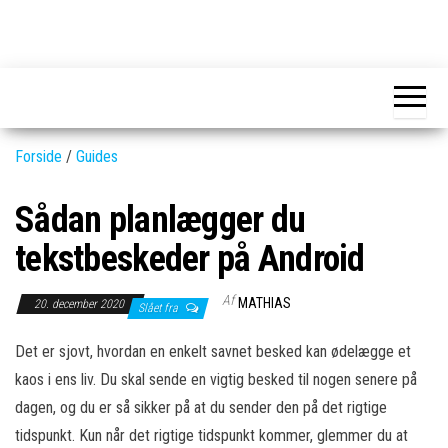
Skip
to
GEAR-
Det
the
fedeste
online.dk
GEAR
content
og
nyeste
gadgets
Forside
/
Guides
Sådan planlægger du
tekstbeskeder på Android
Af
MATHIAS
20. december 2020
Slået fra
Det er sjovt, hvordan en enkelt savnet besked kan ødelægge et
kaos i ens liv. Du skal sende en vigtig besked til nogen senere på
dagen, og du er så sikker på at du sender den på det rigtige
tidspunkt. Kun når det rigtige tidspunkt kommer, glemmer du at