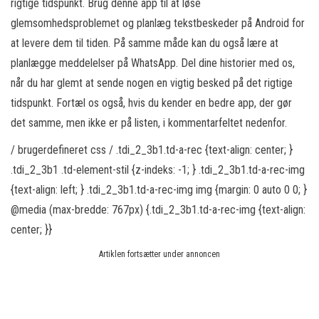
rigtige tidspunkt. Brug denne app til at løse
glemsomhedsproblemet og planlæg tekstbeskeder på Android for
at levere dem til tiden. På samme måde kan du også lære at
planlægge meddelelser på WhatsApp. Del dine historier med os,
når du har glemt at sende nogen en vigtig besked på det rigtige
tidspunkt. Fortæl os også, hvis du kender en bedre app, der gør
det samme, men ikke er på listen, i kommentarfeltet nedenfor.
/ brugerdefineret css / .tdi_2_3b1.td-a-rec {text-align: center; }
.tdi_2_3b1 .td-element-stil {z-indeks: -1; } .tdi_2_3b1.td-a-rec-img
{text-align: left; } .tdi_2_3b1.td-a-rec-img img {margin: 0 auto 0 0; }
@media (max-bredde: 767px) {.tdi_2_3b1.td-a-rec-img {text-align:
center; }}
Artiklen fortsætter under annoncen