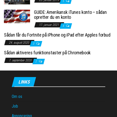
23. januar 2019
5
GUIDE: Amerikansk iTunes konto – sådan
opretter du en konto
17. januar 2021
4
Sådan får du Fortnite på iPhone og iPad efter Apples forbud
24. august 2020
3
Sådan aktiveres funktionstaster på Chromebook
7. september 2020
2
LINKS
Om os
Job
Annoncering