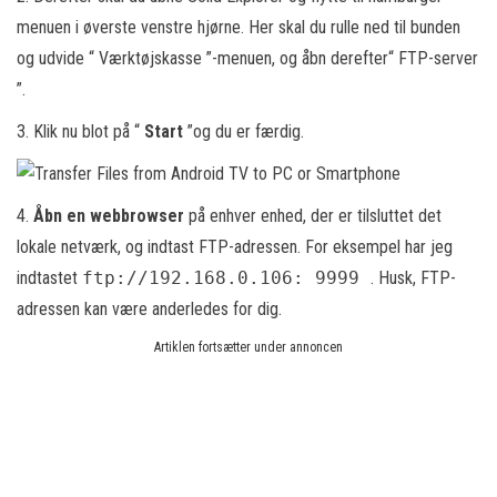
menuen i øverste venstre hjørne. Her skal du rulle ned til bunden
og udvide “ Værktøjskasse ”-menuen, og åbn derefter“ FTP-server
”.
3. Klik nu blot på “
Start
”og du er færdig.
4.
Åbn en webbrowser
på enhver enhed, der er tilsluttet det
lokale netværk, og indtast FTP-adressen. For eksempel har jeg
indtastet
ftp://192.168.0.106: 9999
. Husk, FTP-
adressen kan være anderledes for dig.
Artiklen fortsætter under annoncen