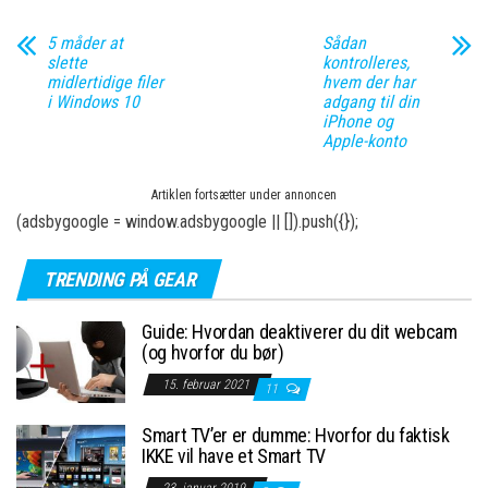
5 måder at
Sådan
slette
kontrolleres,
midlertidige filer
hvem der har
i Windows 10
adgang til din
iPhone og
Apple-konto
Artiklen fortsætter under annoncen
(adsbygoogle = window.adsbygoogle || []).push({});
TRENDING PÅ GEAR
Guide: Hvordan deaktiverer du dit webcam
(og hvorfor du bør)
15. februar 2021
11
Smart TV’er er dumme: Hvorfor du faktisk
IKKE vil have et Smart TV