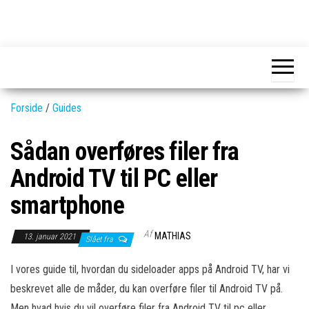
Skip
to
GEAR-
Det
the
fedeste
online.dk
GEAR
content
og
nyeste
gadgets
Forside
/
Guides
Sådan overføres filer fra
Android TV til PC eller
smartphone
Af
MATHIAS
13. januar 2021
Slået fra
I vores guide til, hvordan du sideloader apps på Android TV, har vi
beskrevet alle de måder, du kan overføre filer til Android TV på.
Men hvad hvis du vil overføre filer fra Android TV til pc eller