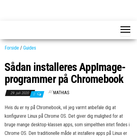
Skip
to
GEAR-
Det
the
fedeste
online.dk
GEAR
content
og
nyeste
gadgets
Forside
/
Guides
Sådan installeres AppImage-
programmer på Chromebook
Af
MATHIAS
29. juli 2020
0
Hvis du er ny på Chromebook, vil jeg varmt anbefale dig at
konfigurere Linux på Chrome OS. Det giver dig mulighed for at
bruge mange desktop-klassen apps, som simpelthen intet findes i
Chrome OS. Den traditionelle måde at installere apps på Linux er