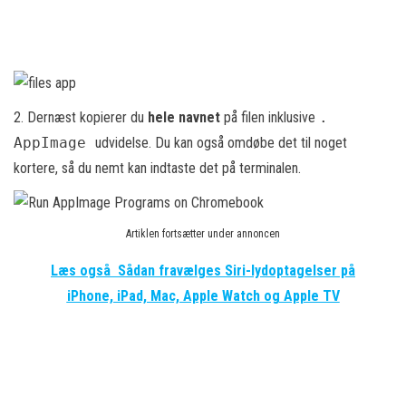
2. Dernæst kopierer du
hele navnet
på filen inklusive
.
AppImage
udvidelse. Du kan også omdøbe det til noget
kortere, så du nemt kan indtaste det på terminalen.
Artiklen fortsætter under annoncen
Læs også
Sådan fravælges Siri-lydoptagelser på
iPhone, iPad, Mac, Apple Watch og Apple TV