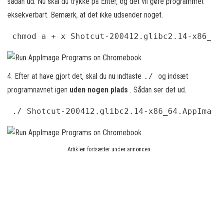
sådan ud. Nu skal du trykke på Enter, og det vil gøre programmet
eksekverbart. Bemærk, at det ikke udsender noget.
 chmod a + x Shotcut-200412.glibc2.14-x86_6
4. Efter at have gjort det, skal du nu indtaste
./
og indsæt
programnavnet igen
uden nogen plads
. Sådan ser det ud.
 ./ Shotcut-200412.glibc2.14-x86_64.AppImag
Artiklen fortsætter under annoncen