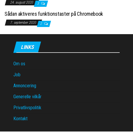
24. august 2020
3
Sådan aktiveres funktionstaster på Chromebook
7. september 2020
2
LINKS
Om os
Job
Annoncering
Generelle vilkår
Privatlivspolitik
Kontakt