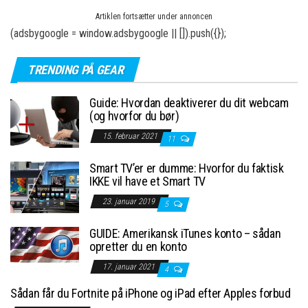
Artiklen fortsætter under annoncen
(adsbygoogle = window.adsbygoogle || []).push({});
TRENDING PÅ GEAR
Guide: Hvordan deaktiverer du dit webcam
(og hvorfor du bør)
15. februar 2021
11
Smart TV’er er dumme: Hvorfor du faktisk
IKKE vil have et Smart TV
23. januar 2019
5
GUIDE: Amerikansk iTunes konto – sådan
opretter du en konto
17. januar 2021
4
Sådan får du Fortnite på iPhone og iPad efter Apples forbud