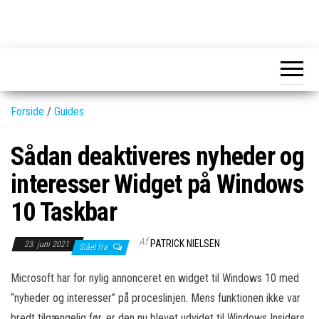
Skip
to
GEAR-
Det
the
fedeste
online.dk
GEAR
content
og
nyeste
gadgets
Forside
/
Guides
Sådan deaktiveres nyheder og
interesser Widget på Windows
10 Taskbar
Af
PATRICK NIELSEN
23. juni 2021
Slået fra
Microsoft har for nylig annonceret en widget til Windows 10 med
“nyheder og interesser” på proceslinjen. Mens funktionen ikke var
bredt tilgængelig før, er den nu blevet udvidet til Windows Insiders