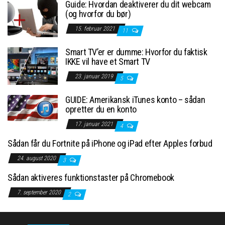
Guide: Hvordan deaktiverer du dit webcam
(og hvorfor du bør)
15. februar 2021
11
Smart TV’er er dumme: Hvorfor du faktisk
IKKE vil have et Smart TV
23. januar 2019
5
GUIDE: Amerikansk iTunes konto – sådan
opretter du en konto
17. januar 2021
4
Sådan får du Fortnite på iPhone og iPad efter Apples forbud
24. august 2020
3
Sådan aktiveres funktionstaster på Chromebook
7. september 2020
2