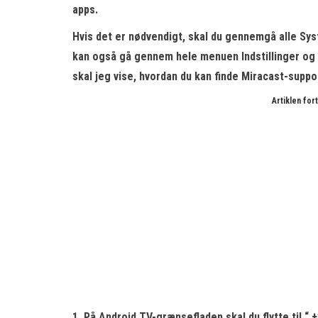
apps.
Hvis det er nødvendigt, skal du gennemgå alle
Sy
kan også gå gennem hele menuen Indstillinger og f
skal jeg vise, hvordan du kan finde Miracast-suppo
Artiklen fo
1. På Android TV-grænsefladen skal du flytte til “
+