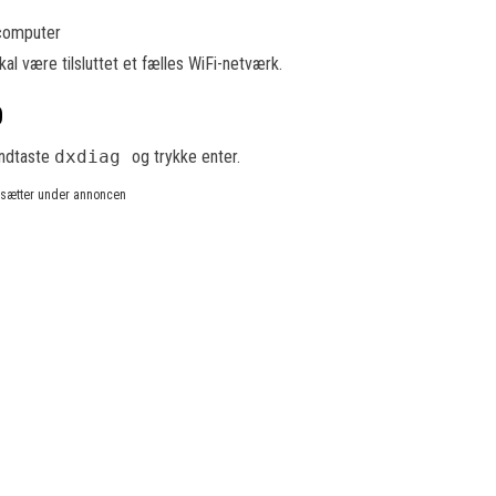
 computer
 være tilsluttet et fælles WiFi-netværk.
0
indtaste
dxdiag
og trykke enter.
rtsætter under annoncen