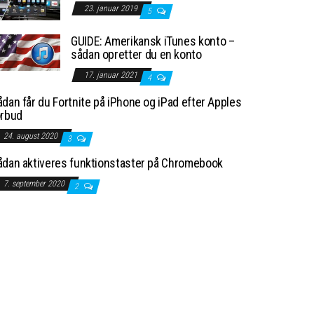
23. januar 2019
5
GUIDE: Amerikansk iTunes konto –
sådan opretter du en konto
17. januar 2021
4
dan får du Fortnite på iPhone og iPad efter Apples
orbud
24. august 2020
3
ådan aktiveres funktionstaster på Chromebook
7. september 2020
2