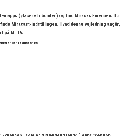
stemapps
(placeret i bunden) og find Miracast-menuen. Du
inde Miracast-indstillingen. Hvad denne vejledning angår,
rt på Mi TV.
rtsætter under annoncen
” -knappen
, som er tilgængelig langs “ Apps ”sektion.