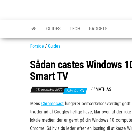
Skip
to
GEAR-
Det
the
fedeste
online.dk
GEAR
content
GUIDES
TECH
GADGETS
og
nyeste
gadgets
Forside
/
Guides
Sådan castes Windows 10 t
Smart TV
Af
MATHIAS
13. december 2020
Slået fra
Mens
Chromecast
fungerer bemærkelsesværdigt godt in
træder ud af Googles hellige have, klar over, at der ik
lokale medier, der er gemt på din Windows 10-computer
Chrome. Så hvis du leder efter en løsning til at kaste W