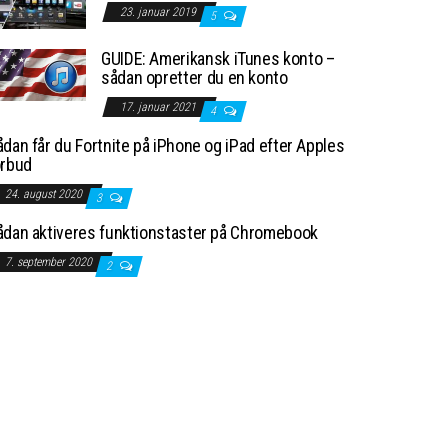
23. januar 2019
5
GUIDE: Amerikansk iTunes konto –
sådan opretter du en konto
17. januar 2021
4
dan får du Fortnite på iPhone og iPad efter Apples
orbud
24. august 2020
3
ådan aktiveres funktionstaster på Chromebook
7. september 2020
2