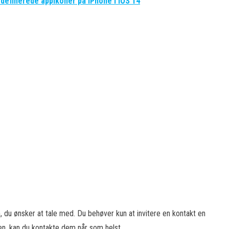
definerede appikoner på iPhone i iOS 14
, du ønsker at tale med. Du behøver kun at invitere en kontakt en
nen, kan du kontakte dem når som helst.