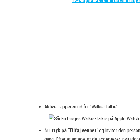
Læs også
Sådan bruges bruger
Aktivér vipperen ud for ‘Walkie-Talkie’.
Nu,
tryk på ‘Tilføj venner’
og inviter den person
gang. Efter at antage, at de accepterer invitatio