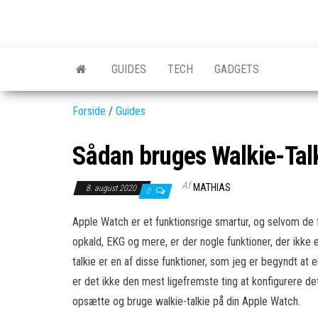
Skip
to
GEAR-
Det
the
fedeste
online.dk
GEAR
content
GUIDES
TECH
GADGETS
og
nyeste
gadgets
Forside
/
Guides
Sådan bruges Walkie-Tal
Af
MATHIAS
8. august 2020
0
Apple Watch er et funktionsrige smartur, og selvom de f
opkald, EKG og mere, er der nogle funktioner, der ikke 
talkie er en af ​​disse funktioner, som jeg er begyndt at
er det ikke den mest ligefremste ting at konfigurere det,
opsætte og bruge walkie-talkie på din Apple Watch.