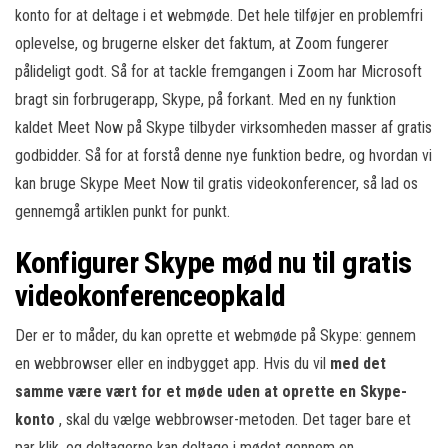
konto for at deltage i et webmøde. Det hele tilføjer en problemfri
oplevelse, og brugerne elsker det faktum, at Zoom fungerer
pålideligt godt. Så for at tackle fremgangen i Zoom har Microsoft
bragt sin forbrugerapp, Skype, på forkant. Med en ny funktion
kaldet Meet Now på Skype tilbyder virksomheden masser af gratis
godbidder. Så for at forstå denne nye funktion bedre, og hvordan vi
kan bruge Skype Meet Now til gratis videokonferencer, så lad os
gennemgå artiklen punkt for punkt.
Konfigurer Skype mød nu til gratis
videokonferenceopkald
Der er to måder, du kan oprette et webmøde på Skype: gennem
en webbrowser eller en indbygget app. Hvis du vil
med det
samme være vært for et møde uden at oprette en Skype-
konto
, skal du vælge webbrowser-metoden. Det tager bare et
par klik, og deltagerne kan deltage i mødet gennem en