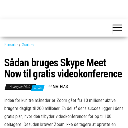
Skip
to
GEAR-
Det
the
fedeste
online.dk
GEAR
content
og
nyeste
gadgets
Forside
/
Guides
Sådan bruges Skype Meet
Now til gratis videokonference
Af
MATHIAS
8. august 2020
0
Inden for kun tre måneder er Zoom gået fra 10 millioner aktive
brugere dagligt til 200 millioner. En del af dens succes ligger i dens
gratis plan, hvor den tilbyder videokonferencer for op til 100
deltagere. Desuden kræver Zoom ikke deltagere at oprette en