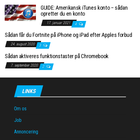
GUIDE: Amerikansk iTunes konto – sådan
opretter du en konto
17. januar 2021
4
Sådan får du Fortnite på iPhone og iPad efter Apples forbud
24. august 2020
3
Sådan aktiveres funktionstaster på Chromebook
7. september 2020
2
LINKS
Om os
Job
Annoncering