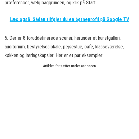
præferencer, vælg baggrunden, og klik på Start.
Læs også
Sådan tilføjer du en børneprofil på Google TV
5. Der er 8 foruddefinerede scener, herunder et kunstgalleri,
auditorium, bestyrelseslokale, pejsestue, café, klasseværelse,
køkken og læringskapsler. Her er et par eksempler:
Artiklen fortsætter under annoncen