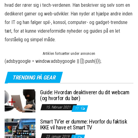
hvad der rører sig i tech-verdenen. Han beskriver sig selv som en
dedikeret gamer og web-udvikler. Han nyder at hjælpe andre inden
for IT og han følger spil-, konsol, computer- og gadget-trendsne
tæt, for at kunne videreformidle nyheder og guides på en let
forståelig og simpel måde.
Artiklen fortsætter under annoncen
(adsbygoogle = window.adsbygoogle || []).push({});
TRENDING PÅ GEAR
Guide: Hvordan deaktiverer du dit webcam
(og hvorfor du bør)
15. februar 2021
11
Smart TV’er er dumme: Hvorfor du faktisk
IKKE vil have et Smart TV
23. januar 2019
5