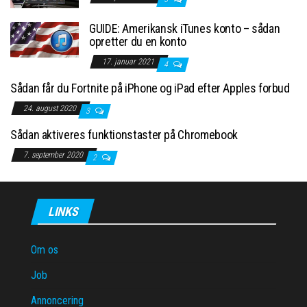
GUIDE: Amerikansk iTunes konto – sådan
opretter du en konto
17. januar 2021
4
Sådan får du Fortnite på iPhone og iPad efter Apples forbud
24. august 2020
3
Sådan aktiveres funktionstaster på Chromebook
7. september 2020
2
LINKS
Om os
Job
Annoncering