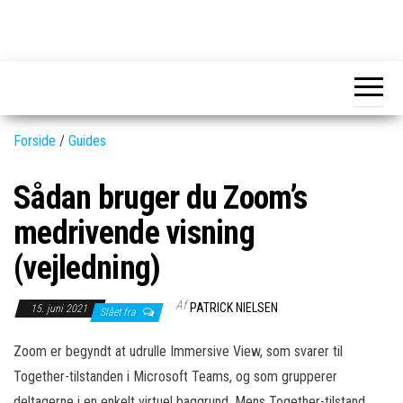
Skip
to
GEAR-
Det
the
fedeste
online.dk
GEAR
content
og
nyeste
gadgets
Forside
/
Guides
Sådan bruger du Zoom’s
medrivende visning
(vejledning)
Af
PATRICK NIELSEN
15. juni 2021
Slået fra
Zoom er begyndt at udrulle Immersive View, som svarer til
Together-tilstanden i Microsoft Teams, og som grupperer
deltagerne i en enkelt virtuel baggrund. Mens Together-tilstand