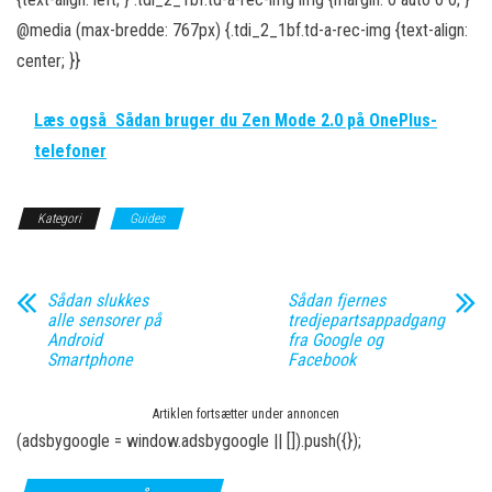
@media (max-bredde: 767px) {.tdi_2_1bf.td-a-rec-img {text-align:
center; }}
Læs også
Sådan bruger du Zen Mode 2.0 på OnePlus-
telefoner
Kategori
Guides
Sådan slukkes
Sådan fjernes
alle sensorer på
tredjepartsappadgang
Android
fra Google og
Smartphone
Facebook
Artiklen fortsætter under annoncen
(adsbygoogle = window.adsbygoogle || []).push({});