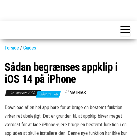
Skip
to
GEAR-
Det
the
fedeste
online.dk
GEAR
content
og
nyeste
gadgets
Forside
/
Guides
Sådan begrænses appklip i
iOS 14 på iPhone
Af
MATHIAS
26. oktober 2020
Slået fra
Download af en hel app bare for at bruge en bestemt funktion
virker ret ubelejligt. Det er grunden til, at appklip bliver meget
værdsat for at lade iPhone-ejere bruge en bestemt funktion i en
app uden at skulle installere den. Denne nye funktion har ikke kun