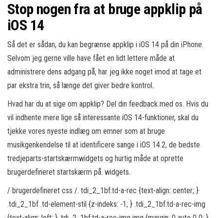
Stop nogen fra at bruge appklip på
iOS 14
Så det er sådan, du kan begrænse appklip i iOS 14 på din iPhone.
Selvom jeg gerne ville have fået en lidt lettere måde at
administrere dens adgang på, har jeg ikke noget imod at tage et
par ekstra trin, så længe det giver bedre kontrol.
Hvad har du at sige om appklip? Del din feedback med os. Hvis du
vil indhente mere lige så interessante iOS 14-funktioner, skal du
tjekke vores nyeste indlæg om emner som at bruge
musikgenkendelse til at identificere sange i iOS 14.2, de bedste
tredjeparts-startskærmwidgets og hurtig måde at oprette
brugerdefineret startskærm på. widgets.
/ brugerdefineret css /. tdi_2_1bf.td-a-rec {text-align: center; }
.tdi_2_1bf .td-element-stil {z-indeks: -1; } .tdi_2_1bf.td-a-rec-img
{text-align: left; } .tdi_2_1bf.td-a-rec-img img {margin: 0 auto 0 0; }