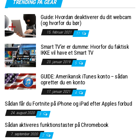
TRENDING PÅ GEAR
Guide: Hvordan deaktiverer du dit webcam
(og hvorfor du bør)
15. februar 2021
11
Smart TV’er er dumme: Hvorfor du faktisk
IKKE vil have et Smart TV
23. januar 2019
5
GUIDE: Amerikansk iTunes konto – sådan
opretter du en konto
17. januar 2021
4
Sådan får du Fortnite på iPhone og iPad efter Apples forbud
24. august 2020
3
Sådan aktiveres funktionstaster på Chromebook
7. september 2020
2