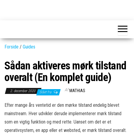
Skip
to
GEAR-
Det
the
fedeste
online.dk
GEAR
content
og
nyeste
gadgets
Forside
/
Guides
Sådan aktiveres mørk tilstand
overalt (En komplet guide)
Af
MATHIAS
2. december 2020
Slået fra
Efter mange års ventetid er den mørke tilstand endelig blevet
mainstream. Hver udvikler derude implementerer mørk tilstand
som en vigtig funktion og med rette. Uanset om det er et
operativsystem, en app eller et websted, er mørk tilstand overalt.