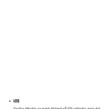
iOS
Firefox tilbyder en mørk tilstand på iOS-enheder, men det