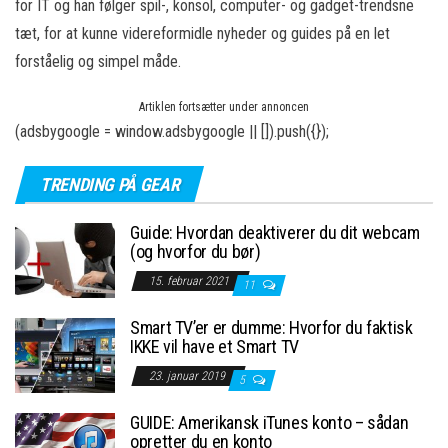
for IT og han følger spil-, konsol, computer- og gadget-trendsne
tæt, for at kunne videreformidle nyheder og guides på en let
forståelig og simpel måde.
Artiklen fortsætter under annoncen
(adsbygoogle = window.adsbygoogle || []).push({});
TRENDING PÅ GEAR
Guide: Hvordan deaktiverer du dit webcam
(og hvorfor du bør)
15. februar 2021
11
Smart TV’er er dumme: Hvorfor du faktisk
IKKE vil have et Smart TV
23. januar 2019
5
GUIDE: Amerikansk iTunes konto – sådan
opretter du en konto