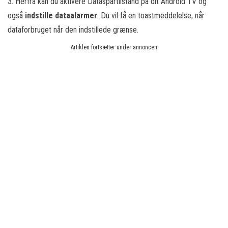
3. Herfra kan du aktivere Dataspartilstand på dit Android TV og
også
indstille dataalarmer
. Du vil få en toastmeddelelse, når
dataforbruget når den indstillede grænse.
Artiklen fortsætter under annoncen