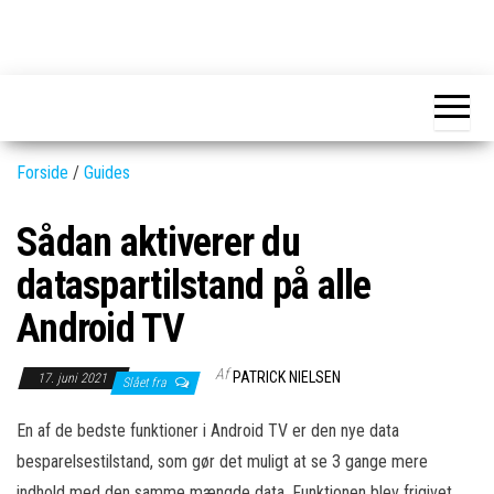
Skip
to
GEAR-
Det
the
fedeste
online.dk
GEAR
content
og
nyeste
gadgets
Forside
/
Guides
Sådan aktiverer du
dataspartilstand på alle
Android TV
Af
PATRICK NIELSEN
17. juni 2021
Slået fra
En af de bedste funktioner i Android TV er den nye data
besparelsestilstand, som gør det muligt at se 3 gange mere
indhold med den samme mængde data. Funktionen blev frigivet