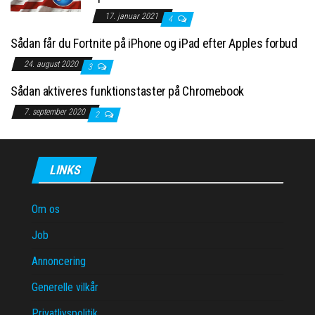
17. januar 2021
4
Sådan får du Fortnite på iPhone og iPad efter Apples forbud
24. august 2020
3
Sådan aktiveres funktionstaster på Chromebook
7. september 2020
2
LINKS
Om os
Job
Annoncering
Generelle vilkår
Privatlivspolitik