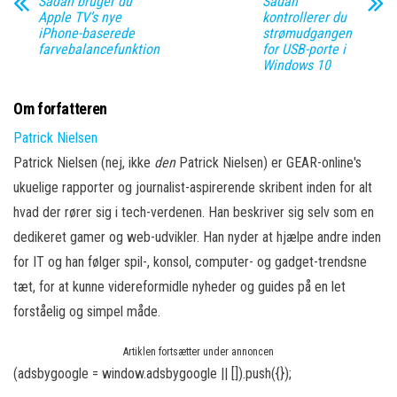
Sådan bruger du
Sådan
Apple TV’s nye
kontrollerer du
iPhone-baserede
strømudgangen
farvebalancefunktion
for USB-porte i
Windows 10
Om forfatteren
Patrick Nielsen
Patrick Nielsen (nej, ikke
den
Patrick Nielsen) er GEAR-online's
ukuelige rapporter og journalist-aspirerende skribent inden for alt
hvad der rører sig i tech-verdenen. Han beskriver sig selv som en
dedikeret gamer og web-udvikler. Han nyder at hjælpe andre inden
for IT og han følger spil-, konsol, computer- og gadget-trendsne
tæt, for at kunne videreformidle nyheder og guides på en let
forståelig og simpel måde.
Artiklen fortsætter under annoncen
(adsbygoogle = window.adsbygoogle || []).push({});