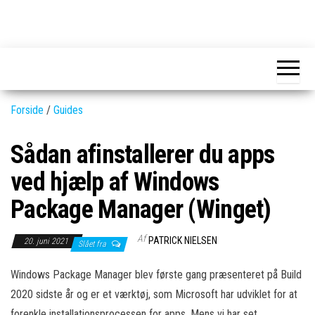
Skip
to
GEAR-
Det
the
fedeste
online.dk
GEAR
content
og
nyeste
gadgets
Forside
/
Guides
Sådan afinstallerer du apps
ved hjælp af Windows
Package Manager (Winget)
Af
PATRICK NIELSEN
20. juni 2021
Slået fra
Windows Package Manager blev første gang præsenteret på Build
2020 sidste år og er et værktøj, som Microsoft har udviklet for at
forenkle installationsprocessen for apps. Mens vi har set