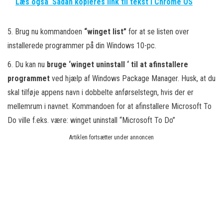
Læs også
Sådan kopieres link til tekst i Chrome OS
5. Brug nu kommandoen
“winget list”
for at se listen over
installerede programmer på din Windows 10-pc.
6. Du kan nu
bruge ‘winget uninstall ‘ til at afinstallere
programmet
ved hjælp af Windows Package Manager. Husk, at du
skal tilføje appens navn i dobbelte anførselstegn, hvis der er
mellemrum i navnet. Kommandoen for at afinstallere Microsoft To
Do ville f.eks. være: winget uninstall “Microsoft To Do”
Artiklen fortsætter under annoncen