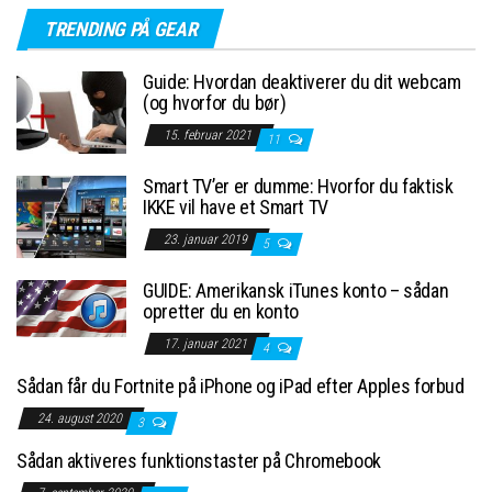
TRENDING PÅ GEAR
Guide: Hvordan deaktiverer du dit webcam
(og hvorfor du bør)
15. februar 2021
11
Smart TV’er er dumme: Hvorfor du faktisk
IKKE vil have et Smart TV
23. januar 2019
5
GUIDE: Amerikansk iTunes konto – sådan
opretter du en konto
17. januar 2021
4
Sådan får du Fortnite på iPhone og iPad efter Apples forbud
24. august 2020
3
Sådan aktiveres funktionstaster på Chromebook