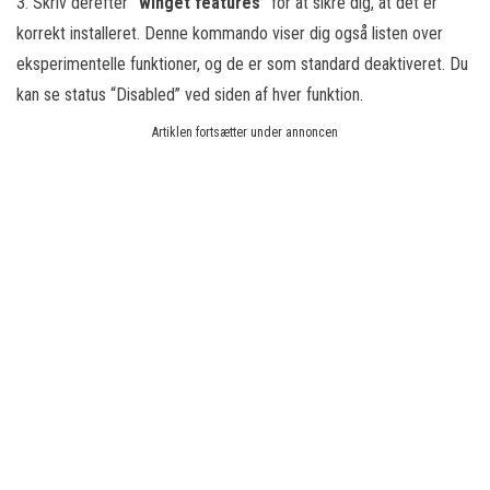
3. Skriv derefter
“winget features”
for at sikre dig, at det er
korrekt installeret. Denne kommando viser dig også listen over
eksperimentelle funktioner, og de er som standard deaktiveret. Du
kan se status “Disabled” ved siden af hver funktion.
Artiklen fortsætter under annoncen