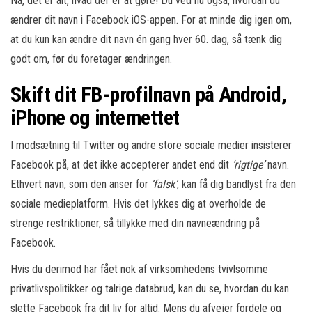
Nå, det er alt, hvad der er at gøre! Du ved nu også, hvordan du
ændrer dit navn i Facebook iOS-appen. For at minde dig igen om,
at du kun kan ændre dit navn én gang hver 60. dag, så tænk dig
godt om, før du foretager ændringen.
Skift dit FB-profilnavn på Android,
iPhone og internettet
I modsætning til Twitter og andre store sociale medier insisterer
Facebook på, at det ikke accepterer andet end dit
‘rigtige’
navn.
Ethvert navn, som den anser for
‘falsk’
, kan få dig bandlyst fra den
sociale medieplatform. Hvis det lykkes dig at overholde de
strenge restriktioner, så tillykke med din navneændring på
Facebook.
Hvis du derimod har fået nok af virksomhedens tvivlsomme
privatlivspolitikker og talrige databrud, kan du se, hvordan du kan
slette Facebook fra dit liv for altid. Mens du afvejer fordele og