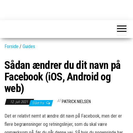
Skip
to
GEAR-
Det
the
fedeste
online.dk
GEAR
content
og
nyeste
gadgets
Forside
/
Guides
Sådan ændrer du dit navn på
Facebook (iOS, Android og
web)
Af
PATRICK NIELSEN
12. juli 2021
Slået fra
Det er relativt nemt at ændre dit navn på Facebook, men der er
flere begrænsninger og retningslinjer, som du skal være
opmærksom på, før du går denne vej. Så hvis du nogensinde har