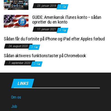
23. januar 2019
5
GUIDE: Amerikansk iTunes konto – sådan
opretter du en konto
17. januar 2021
4
Sådan får du Fortnite på iPhone og iPad efter Apples forbud
24. august 2020
3
Sådan aktiveres funktionstaster på Chromebook
7. september 2020
2
LINKS
Om os
Job