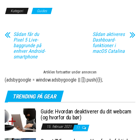
Kategori
Guides
Sådan får du
Sådan aktiveres
Pixel 5 Live-
Dashboard-
baggrunde på
funktioner i
enhver Android-
macOS Catalina
smartphone
Artiklen fortsætter under annoncen
(adsbygoogle = window.adsbygoogle || []).push({});
TRENDING PÅ GEAR
Guide: Hvordan deaktiverer du dit webcam
(og hvorfor du bør)
15. februar 2021
11