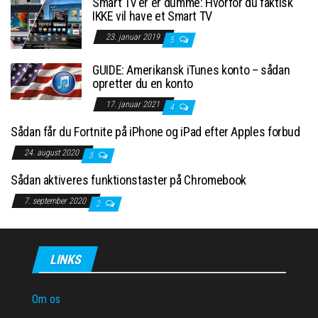
Smart TV’er er dumme: Hvorfor du faktisk
IKKE vil have et Smart TV
23. januar 2019
5
GUIDE: Amerikansk iTunes konto – sådan
opretter du en konto
17. januar 2021
4
Sådan får du Fortnite på iPhone og iPad efter Apples forbud
24. august 2020
3
Sådan aktiveres funktionstaster på Chromebook
7. september 2020
2
LINKS
Om os