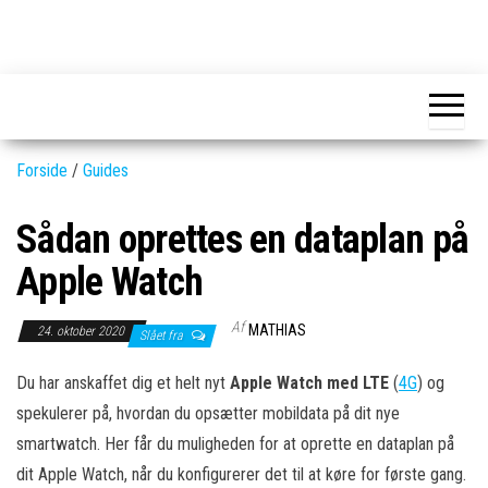
Skip
to
GEAR-
Det
the
fedeste
online.dk
GEAR
content
og
nyeste
gadgets
Forside
/
Guides
Sådan oprettes en dataplan på
Apple Watch
Af
MATHIAS
24. oktober 2020
Slået fra
Du har anskaffet dig et helt nyt
Apple Watch med LTE
(
4G
) og
spekulerer på, hvordan du opsætter mobildata på dit nye
smartwatch. Her får du muligheden for at oprette en dataplan på
dit Apple Watch, når du konfigurerer det til at køre for første gang.