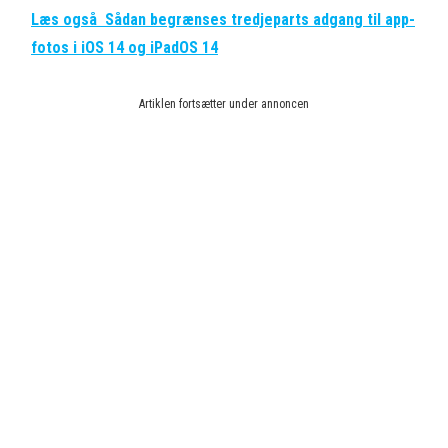
Læs også
Sådan begrænses tredjeparts adgang til app-
fotos i iOS 14 og iPadOS 14
Artiklen fortsætter under annoncen