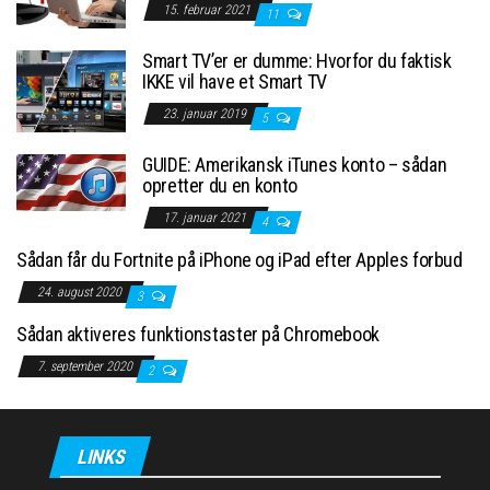
15. februar 2021
11
Smart TV’er er dumme: Hvorfor du faktisk
IKKE vil have et Smart TV
23. januar 2019
5
GUIDE: Amerikansk iTunes konto – sådan
opretter du en konto
17. januar 2021
4
Sådan får du Fortnite på iPhone og iPad efter Apples forbud
24. august 2020
3
Sådan aktiveres funktionstaster på Chromebook
7. september 2020
2
LINKS