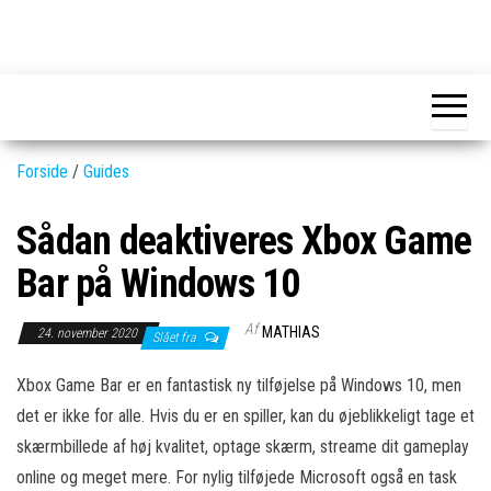
Skip
to
GEAR-
Det
the
fedeste
online.dk
GEAR
content
og
nyeste
gadgets
Forside
/
Guides
Sådan deaktiveres Xbox Game
Bar på Windows 10
Af
MATHIAS
24. november 2020
Slået fra
Xbox Game Bar er en fantastisk ny tilføjelse på Windows 10, men
det er ikke for alle. Hvis du er en spiller, kan du øjeblikkeligt tage et
skærmbillede af høj kvalitet, optage skærm, streame dit gameplay
online og meget mere. For nylig tilføjede Microsoft også en task