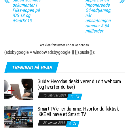
dokumenter i
imponerende
Files-appen på
Q4-indtjening,
iOS 13 og
når
iPadOS 13
omsætningen
rammer $ 64
milliarder
Artiklen fortsætter under annoncen
(adsbygoogle = window.adsbygoogle || []).push({});
TRENDING PÅ GEAR
Guide: Hvordan deaktiverer du dit webcam
(og hvorfor du bør)
15. februar 2021
11
Smart TV’er er dumme: Hvorfor du faktisk
IKKE vil have et Smart TV
23. januar 2019
5