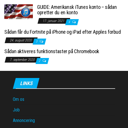
GUIDE: Amerikansk iTunes konto – sådan
opretter du en konto
17. januar 2021
4
Sådan får du Fortnite på iPhone og iPad efter Apples forbud
24. august 2020
3
Sådan aktiveres funktionstaster på Chromebook
7. september 2020
2
LINKS
Om os
Job
Annoncering