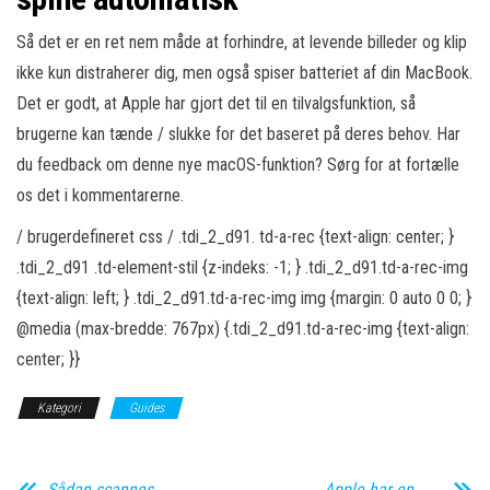
Så det er en ret nem måde at forhindre, at levende billeder og klip
ikke kun distraherer dig, men også spiser batteriet af din MacBook.
Det er godt, at Apple har gjort det til en tilvalgsfunktion, så
brugerne kan tænde / slukke for det baseret på deres behov. Har
du feedback om denne nye macOS-funktion? Sørg for at fortælle
os det i kommentarerne.
/ brugerdefineret css / .tdi_2_d91. td-a-rec {text-align: center; }
.tdi_2_d91 .td-element-stil {z-indeks: -1; } .tdi_2_d91.td-a-rec-img
{text-align: left; } .tdi_2_d91.td-a-rec-img img {margin: 0 auto 0 0; }
@media (max-bredde: 767px) {.tdi_2_d91.td-a-rec-img {text-align:
center; }}
Kategori
Guides
Sådan scannes
Apple har en