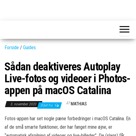
Skip
to
GEAR-
Det
the
fedeste
online.dk
GEAR
content
og
nyeste
gadgets
Forside
/
Guides
Sådan deaktiveres Autoplay
Live-fotos og videoer i Photos-
appen på macOS Catalina
Af
MATHIAS
3. november 2020
Slået fra
Fotos-appen har set nogle pæne forbedringer i macOS Catalina. En
af de små smarte funktioner, der har fanget mine øjne, er
“automatisk afspilning af videoer og live-billeder”. De (slags) får