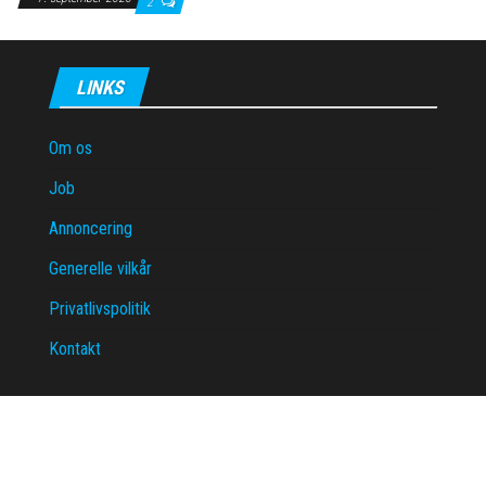
2
LINKS
Om os
Job
Annoncering
Generelle vilkår
Privatlivspolitik
Kontakt