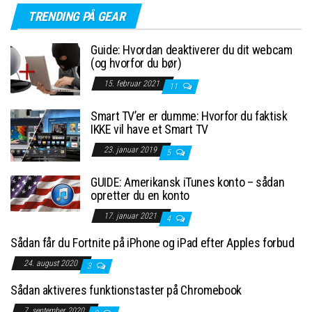
TRENDING PÅ GEAR
Guide: Hvordan deaktiverer du dit webcam
(og hvorfor du bør)
15. februar 2021
11
Smart TV’er er dumme: Hvorfor du faktisk
IKKE vil have et Smart TV
23. januar 2019
5
GUIDE: Amerikansk iTunes konto – sådan
opretter du en konto
17. januar 2021
4
Sådan får du Fortnite på iPhone og iPad efter Apples forbud
24. august 2020
3
Sådan aktiveres funktionstaster på Chromebook
7. september 2020