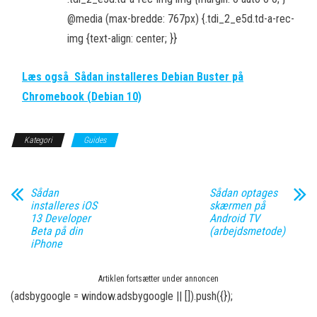
@media (max-bredde: 767px) {.tdi_2_e5d.td-a-rec-
img {text-align: center; }}
Læs også
Sådan installeres Debian Buster på
Chromebook (Debian 10)
Kategori
Guides
Sådan
Sådan optages
installeres iOS
skærmen på
13 Developer
Android TV
Beta på din
(arbejdsmetode)
iPhone
Artiklen fortsætter under annoncen
(adsbygoogle = window.adsbygoogle || []).push({});