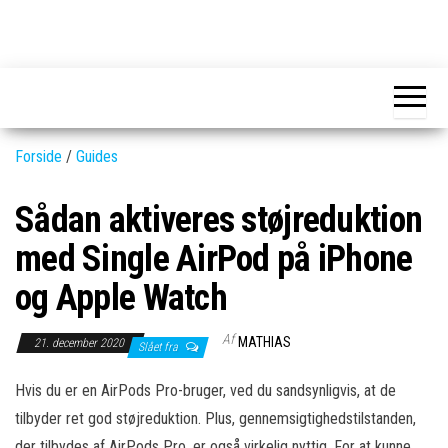
Skip
to
GEAR-
Det
the
fedeste
online.dk
GEAR
content
og
nyeste
gadgets
Forside
/
Guides
Sådan aktiveres støjreduktion
med Single AirPod på iPhone
og Apple Watch
Af
MATHIAS
21. december 2020
Slået fra
Hvis du er en AirPods Pro-bruger, ved du sandsynligvis, at de
tilbyder ret god støjreduktion. Plus, gennemsigtighedstilstanden,
der tilbydes af AirPods Pro, er også virkelig nyttig. For at kunne