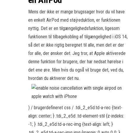
Mens der ikke er mange brugssager hvor du vil have
en enkelt AirPod med støjreduktion, er funktionen
nyttig. Det er en tilgængelighedsfunktion, ligesom
funktionen til tilbagekobling af tilgængelighed i iOS 14,
så det er ikke rigtig beregnet til alle, men det er der
for alle, der ønsker det. Jeg tror, at Apple aktiverede
denne funktion for brugere, der har nedsat hørelse i
det ene øre. Men hvis du også vil bruge det, ved du,
hvordan du aktiverer det nu.
) / brugerdefineret css / .tdi_2_e5d.td-a-rec {text-
align: center; } .tdi_2_e5d .td-element-stil {z-indeks:
-1; } .tdi_2_e5d.td-a-rec-img {text-align: left; }
.tdi_2_e5d.td-a-rec-img img {margin: 0 auto 0 0; }