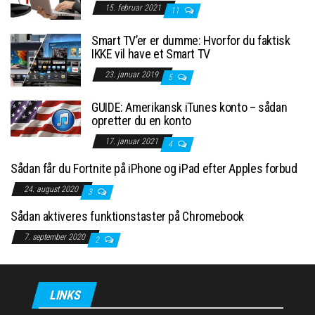
15. februar 2021
11
Smart TV’er er dumme: Hvorfor du faktisk
IKKE vil have et Smart TV
23. januar 2019
5
GUIDE: Amerikansk iTunes konto – sådan
opretter du en konto
17. januar 2021
4
Sådan får du Fortnite på iPhone og iPad efter Apples forbud
24. august 2020
3
Sådan aktiveres funktionstaster på Chromebook
7. september 2020
2
LINKS