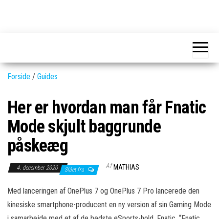
Skip
to
GEAR-
Det
the
fedeste
online.dk
GEAR
content
og
nyeste
gadgets
Forside
/
Guides
Her er hvordan man får Fnatic
Mode skjult baggrunde
påskeæg
Af
MATHIAS
4. december 2020
Slået fra
Med lanceringen af OnePlus 7 og OnePlus 7 Pro lancerede den
kinesiske smartphone-producent en ny version af sin Gaming Mode
i samarbejde med et af de bedste eSports-hold, Fnatic. “Fnatic